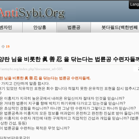
Lang
벤자민
안상홍
법륜공
붓다필드(백한번째 
 수
19
양란 님을 비롯한 眞 善 忍 을 닦는다는 법륜공 수련자들께
://antisybi.org/index.php?document_srl=505
란 님을 비롯한 眞 善 忍 을 닦는다는 법륜공 수련자들께.
만 가지고 간단하게 말좀 합시다.
.여기 있었던 직유적인 표현은 회수 합니다) 적절치 못한 은유적인 표현을 잠시 멈추시고
?
은 이홍지가 지극히 높은곳에서 내려온 유일신이자 절대자 인것을 믿습니까?
은 거대한 법륜이 지구를 향해 박치기 하기위해 다가오고 있는것을 믿습니까?
은 초상적인 경험을 하십니까? 아니면 그냥 딴 수련자가 그렇다고 하니까 믿습니까?
은 법륜공측과 이홍지의 모든 정보를 여과없이 온전하고 완전한 진실로 받아 들입니까
은 이홍지의 수련자 개인에 대한 구체적이고 직접적인 간섭과 개입을 믿습니까? (법륜
상한 간섭, 등등)
이 법륜공을 수련하는 목적은 무엇 입니까?
타정보|같은옷구입