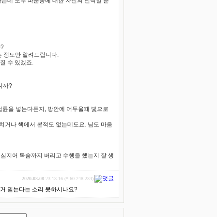
하는데 모두 파룬궁에 대한 자신의 인식일 뿐
?
는 정도만 알려드립니다.
질 수 있겠죠.
니까?
법륜을 넣는다든지, 방안에 어두울때 빛으로
르치거나 책에서 본적도 없는데도요. 님도 마음
과 심지어 목숨까지 버리고 수행을 했는지 잘 생
2020.03.08
23:13:16 (*.60.248.234)
는거 믿는다는 소리 못하시나요?