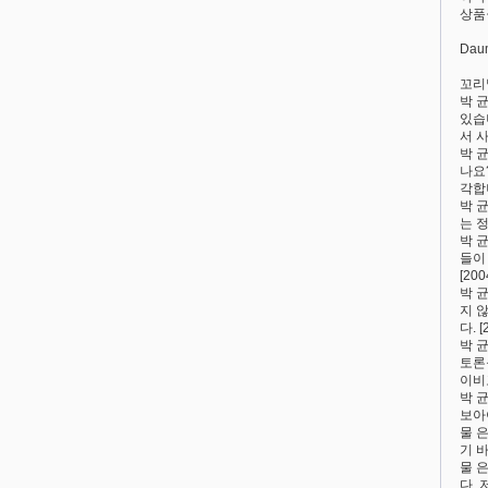
상품
Da
꼬리
박 
있습
서 사
박 
나요
각합니
박 
는 
박 
들이
[200
박 
지 
다. [
박 
토론
이비고
박 
보아야
물 
기 바
물 
다. 