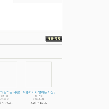
람 있습니까?
절대자라고 주장 하고 있는가? 법륜병자들은 이홍지가 단순한 스승이라고 거짓말을 해
판 - 양복같은 옷 입은 사전문화의 주인공 굴속의 원시인
가 말하는 사전문화 증거 비판 - 20억년전 사전문화의 증거라고 주장하는 가봉 공화
(
4
)
이홍지씨가 말하는 사전문화 증거 비판 - 인도의 녹슬지 않는 신기
(
2
)
물은물
물은물
016.05.01
2016.05.01
회 수
조회 수
105091
112599