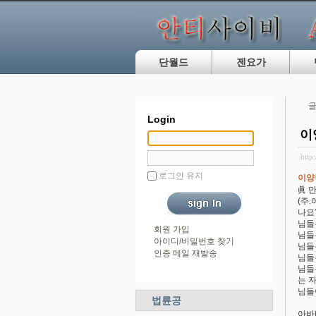
단월드
젠요가
글
Login
이
http
로그인 유지
이양
眞 
(주
나요
님들
회원 가입
님들
아이디/비밀번호 찾기
님들
인증 메일 재발송
님들
님들
는 자
님들
법륜공
아바