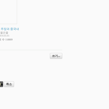
 2
 주장과 중국내 수련자들을 죽음으로 대항하라고 한말
(
3
)
(
2
)
물은물
016.05.01
회 수
118809
쓰기...
취소