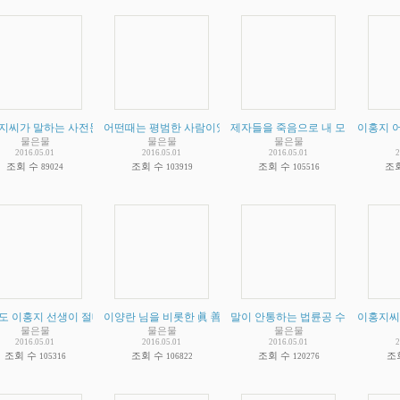
지씨가 말하는 사전문화 증거 비판 - 그외 이홍지씨가 주장하는 증거라는 것들 (점점더 
어떤때는 평범한 사람이었다가 어떤때는 절대자인 이홍지의 일
제자들을 죽음으로 내 모는 이홍지 
이홍지 어
물은물
물은물
물은물
2016.05.01
2016.05.01
2016.05.01
2
조회 수
조회 수
조회 수
조
89024
103919
105516
도 이홍지 선생이 절대자라고 한사람이 없다는 주장에 대해
이양란 님을 비롯한 眞 善 忍 을 닦는다는 법륜공 수련자들께.
말이 안통하는 법륜공 수련자들을 
(
2
)
이홍지씨
(
2
물은물
물은물
물은물
2016.05.01
2016.05.01
2016.05.01
2
조회 수
조회 수
조회 수
조
105316
106822
120276