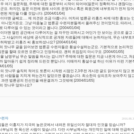
영우 여기 질문처럼, 주제에 대한 질문부터 시작이 되어야(질문이 정확하거나 괜찮다는 
 군요. 하지만, 질문 이전에 원래 사이트 운영자나 혹은 회원간에 내부토의가 먼저 있어
련된 제안을 다룰 것입니다. [2004/01/04]
파이더맨 글쎄요..... 제 의견은 조금 다릅니다. 어차피 법륜공 리홍즈 씨에 대한 홍보
게 아니었거든요. 그냥 마음놓고 법륜공 수련자분들께서 올려주신 것이었지요. 따라서, 
 다루어질 수 있는 것이라고 봅니다. [2004/01/04]
파이더맨 열린 공간에서 다루어지는 걸 자꾸만 피하시고 어딘가 안 보이는 곳으로 끌고 
뿐, 그 사실(이미 세상에 공식적으로 공개된 자료들)에 대해서 논하자는데, 무슨 내
허락받고 리홍즈 씨 홍보하셨나요? [2004/01/04]
의 잣나무 글을 읽어보면 법륜공 수련자들은 횡설수설하는군요. 기본적으로 논리적인 
질문을 할때 모르면 모른다고 인정하세요. 괜히 트집잡지 마시구요. [2004/01/05]
은물 남영우님 무슨 말씀을 하시는 겁니까? 주제에 대한 질문은 지금 나온게 아니고, 
까 알아듣기 쉽게 정리해 드린것 뿐입니다. 이때까지 횡설수설 하신 이유가 이런 기본
4/01/05]
앞의 잣나무 솔직히 적어도 토론이 시작된 시점인 2,3주전 게시판 글도 읽어보지 않고
올린 사람들을 지치게 하는건지 알았으면 좋겠습니다. 최소한의 성의조차 보여주지 않
 과연 법륜공의 진선인을 배운결과가 그것밖에 [2004/01/05]
의 잣나무 않되나요?
수련자
2016.08.
님들은 이홍지가 지극히 높은곳에서 내려온 유일신이자 절대자 인것을 믿습니까?
-사부님의 현 육신은 사람이 맞습니다. 다만 사부님께서는 개인적인 일에 대해 언급하