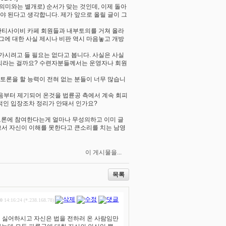
의미와는 별개로) 순서가 맞는 것인데, 이제 돌아
야 된다고 생각합니다. 제가 앞으로 올릴 글이 그
는 안티사이비 카페 회원들과 내부토의를 거쳐 올라
그에 대한 사실 제시나 비판 역시 마음놓고 개방
가시려고 들 필요는 없다고 봅니다. 사실은 사실
부토의라는 걸까요? 수련자분들께서는 운영자나 회원
토론을 할 능력이 전혀 없는 분들이 너무 많습니
처음부터 제기되어 온것을 법륜공 측에서 계속 회피
적인 입장조차 정리가 안돼서 인가요?
 토론에 참여한다는게 얼마나 무성의하고 이미 글
고서 자신이 이해를 못한다고 큰소리를 치는 남영
이 게시물을...
목록
30
14:16:24 (*.238.168.78)
기 싫어하시고 자신은 법을 전하러 온 사람임만