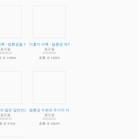
심해 집니다) 정상인이 아닙니다. 무슨 근거 비스무리한것이 될만한 자료나 확보하고 떠
관성 없는 주장
- 공산당을 욕할게 아니라 이홍지 집단을 때려잡는 공산당을 칭찬해야 합니다.
록 - 법륜공을 미신이라 부르는 과학자들에 대해서 한 말입니다.
(
2
)
이홍지 어록 - 법륜공 제자가 되면 죽음도 후회하지 않는다는 이홍지
(
2
)
(
2
)
물은물
물은물
016.05.01
2016.05.01
회 수
조회 수
119064
143831
위한 요점정리
의 말은 일반인을 위한 말과 수련자를 위한 말이 따로 있다는 님의 개인적인 인식에 대
)
(
2
)
법륜공 수련의 두가지 이슈
(
2
)
물은물
물은물
016.05.01
2016.05.01
회 수
조회 수
97410
108197