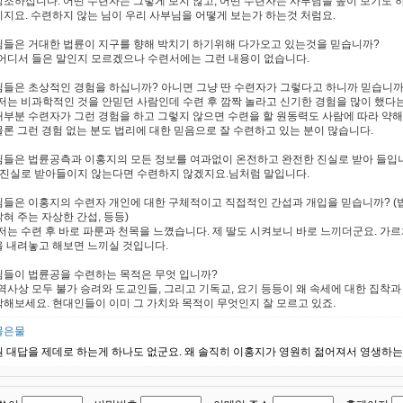
강조하십니다. 어떤 수련자는 그렇게 보지 않고, 어떤 수련자는 사부님을 높이 보기도 
이지요. 수련하지 않는 님이 우리 사부님을 어떻게 보는가 하는것 처럼요.
님들은 거대한 법륜이 지구를 향해 박치기 하기위해 다가오고 있는것을 믿습니까?
-어디서 들은 말인지 모르겠으나 수련서에는 그런 내용이 없습니다.
님들은 초상적인 경험을 하십니까? 아니면 그냥 딴 수련자가 그렇다고 하니까 믿습니까
-저는 비과학적인 것을 안믿던 사람인데 수련 후 깜짝 놀라고 신기한 경험을 많이 했다
대부분 수련자가 그런 경험을 하고 그렇지 않으면 수련을 할 원동력도 사람에 따라 약해
물론 그런 경험 없는 분도 법리에 대한 믿음으로 잘 수련하고 있는 분이 많습니다.
님들은 법륜공측과 이홍지의 모든 정보를 여과없이 온전하고 완전한 진실로 받아 들입
- 진실로 받아들이지 않는다면 수련하지 않겠지요.님처럼 말입니다.
님들은 이홍지의 수련자 개인에 대한 구체적이고 직접적인 간섭과 개입을 믿습니까? (
밝혀 주는 자상한 간섭, 등등)
-저는 수련 후 바로 파룬과 천목을 느꼈습니다. 제 딸도 시켜보니 바로 느끼더군요. 가
을 내려놓고 해보면 느끼실 것입니다.
님들이 법륜공을 수련하는 목적은 무엇 입니까?
-역사상 모두 불가 승려와 도교인들, 그리고 기독교, 요기 등등이 왜 속세에 대한 집착
각해보세요. 현대인들이 이미 그 가치와 목적이 무엇인지 잘 모르고 있죠.
물은물
뭔 대답을 제데로 하는게 하나도 없군요. 왜 솔직히 이홍지가 영원히 젊어져서 영생하