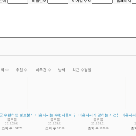
쓴이
비밀번호
이메일 주소
홈페이지
회 수
추천 수
비추천 수
날짜
최근 수정일
공 수련하면 불로불사 한다는 주장입니다. 수련자 중에 신진대사가 늦어지거나 멈춘사
이홍지씨는 수련자들이 말하는 데로 단순한 스승인가? 아니면 
이홍지씨가 말하는 사전문화 증거 비
이홍지씨
물은물
물은물
물은물
2016.05.01
2016.05.01
2016.05.01
2
조회 수
조회 수
조회 수
조
108329
98168
107056