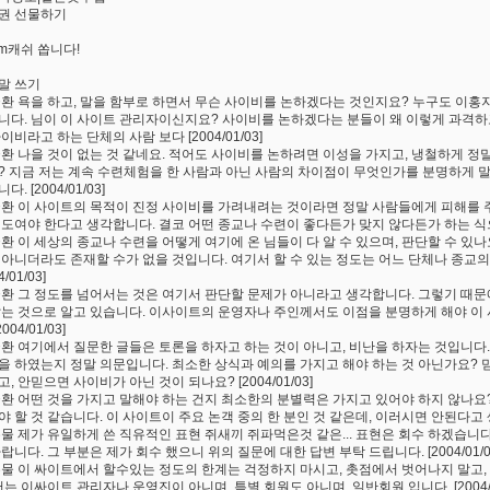
권 선물하기
um캐쉬 쏩니다!
말 쓰기
균환 욕을 하고, 말을 함부로 하면서 무슨 사이비를 논하겠다는 것인지요? 누구도 이홍
니다. 님이 이 사이트 관리자이신지요? 사이비를 논하겠다는 분들이 왜 이렇게 과격
이비라고 하는 단체의 사람 보다 [2004/01/03]
균환 나을 것이 없는 것 같네요. 적어도 사이비를 논하려면 이성을 가지고, 냉철하게 정
? 지금 저는 계속 수련체험을 한 사람과 아닌 사람의 차이점이 무엇인가를 분명하게 말
다. [2004/01/03]
균환 이 사이트의 목적이 진정 사이비를 가려내려는 것이라면 정말 사람들에게 피해를 
정도여야 한다고 생각합니다. 결코 어떤 종교나 수련이 좋다든가 맞지 않다든가 하는 식으로 
균환 이 세상의 종교나 수련을 어떻게 여기에 온 님들이 다 알 수 있으며, 판단할 수 있나
 아니더라도 존재할 수가 없을 것입니다. 여기서 할 수 있는 정도는 어느 단체나 종교의
4/01/03]
균환 그 정도를 넘어서는 것은 여기서 판단할 문제가 아니라고 생각합니다. 그렇기 때
않는 것으로 알고 있습니다. 이사이트의 운영자나 주인께서도 이점을 분명하게 해야 이
2004/01/03]
균환 여기에서 질문한 글들은 토론을 하자고 하는 것이 아니고, 비난을 하자는 것입니다
을 하였는지 정말 의문입니다. 최소한 상식과 예의를 가지고 해야 하는 것 아닌가요? 
, 안믿으면 사이비가 아닌 것이 되나요? [2004/01/03]
균환 어떤 것을 가지고 말해야 하는 건지 최소한의 분별력은 가지고 있어야 하지 않나요
 할 것 같습니다. 이 사이트이 주요 논객 중의 한 분인 것 같은데, 이러시면 안된다고 생각합
은물 제가 유일하게 쓴 직유적인 표현 쥐새끼 쥐파먹은것 같은... 표현은 회수 하겠습니
랍니다. 그 부분은 제가 회수 했으니 위의 질문에 대한 답변 부탁 드립니다. [2004/01/0
은물 이 싸이트에서 할수있는 정도의 한계는 걱정하지 마시고, 촛점에서 벗어나지 말고,
저는 이싸이트 관리자나 운영진이 아니며, 특별 회원도 아니며, 일반회원 입니다. [2004/0