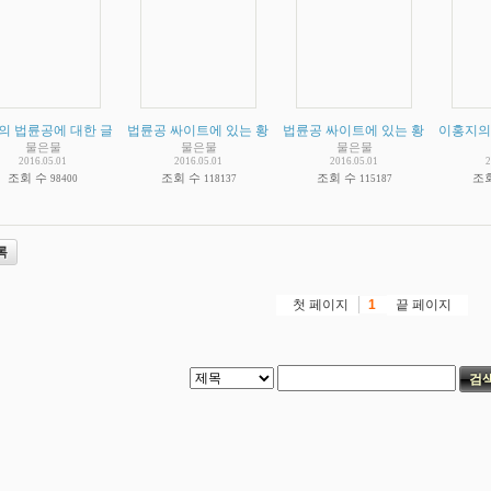
의 법륜공에 대한 글
(
2
법륜공 싸이트에 있는 황당한 체험담
)
법륜공 싸이트에 있는 황당한 체험담
(
2
)
이홍지의
물은물
물은물
물은물
2016.05.01
2016.05.01
2016.05.01
2
조회 수
조회 수
조회 수
조
98400
118137
115187
록
첫 페이지
끝 페이지
1