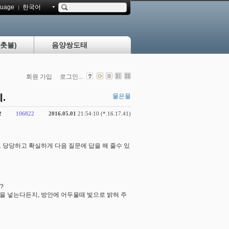
uage
한국어
촛불)
음양쌍도태
회원 가입
로그인...
.
물은물
2
106822
2016.05.01
21:54:10 (*.16.17.41)
 당당하고 확실하게 다음 질문에 답을 해 줄수 있
?
을 넣는다든지, 방안에 어두울때 빛으로 밝혀 주