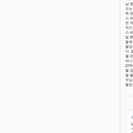
남 
오는
에 관
스 
온 
적으로
스 
일 
들께 
뜰앞
다. 
물 
하니
[200
뜰 
을 
우님.
뜰앞