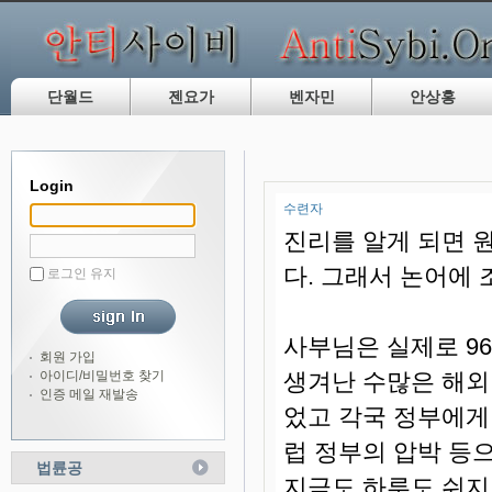
단월드
젠요가
벤자민
안상홍
Login
수련자
진리를 알게 되면 
다. 그래서 논어에
로그인 유지
사부님은 실제로 9
회원 가입
아이디/비밀번호 찾기
생겨난 수많은 해외
인증 메일 재발송
었고 각국 정부에게
럽 정부의 압박 등
법륜공
지금도 하루도 쉬지