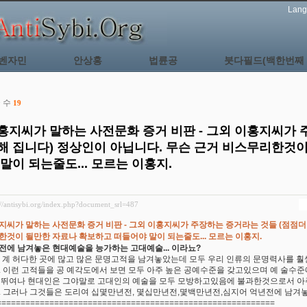
Lang
벤자민
안상홍
법륜공
붓다필드(백한번째 
 수
19
홍지씨가 말하는 사전문화 증거 비판 - 그외 이홍지씨가 
해 집니다) 정상인이 아닙니다. 무슨 근거 비스무리한것
 말이 되는줄도... 모르는 이홍지.
://antisybi.org/index.php?document_srl=487
지씨가 말하는 사전문화 증거 비판 - 그외 이홍지씨가 주장하는 증거라는 것들 (점점더 
한것이 될만한 자료나 확보하고 떠들어야 말이 되는줄도... 모르는 이홍지.
전에 남겨놓은 현대예술을 능가하는 고대예술... 이라뇨?
 세 계 허다한 곳에 많고 많은 문명고적을 남겨놓았는데 모두 우리 인류의 문명력사를 훨
. 이런 고적들을 공 예각도에서 보면 모두 아주 높은 공예수준을 갖고있으며 예 술수준
 뛰여나 현대인은 그야말로 고대인의 예술을 모두 모방하고있음에 불과한것으로서 아
. 그러나 그것들은 도리여 십몇만년전, 몇십만년전,몇백만년전,심지어 억년전에 남겨
==========================================================