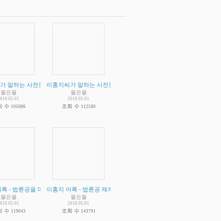
람 있습니까?
절대자라고 주장 하고 있는가? 법륜병자들은 이홍지가 단순한 스승이라고 거짓말을 해
판 - 양복같은 옷 입은 사전문화의 주인공 굴속의 원시인
가 말하는 사전문화 증거 비판 - 20억년전 사전문화의 증거라고 주장하는 가봉 공화
(
4
)
이홍지씨가 말하는 사전문화 증거 비판 - 인도의 녹슬지 않는 신기
(
2
)
물은물
물은물
016.05.01
2016.05.01
회 수
조회 수
105086
112580
심해 집니다) 정상인이 아닙니다. 무슨 근거 비스무리한것이 될만한 자료나 확보하고 떠
관성 없는 주장
- 공산당을 욕할게 아니라 이홍지 집단을 때려잡는 공산당을 칭찬해야 합니다.
록 - 법륜공을 미신이라 부르는 과학자들에 대해서 한 말입니다.
(
2
)
이홍지 어록 - 법륜공 제자가 되면 죽음도 후회하지 않는다는 이홍지
(
2
)
(
2
)
물은물
물은물
016.05.01
2016.05.01
회 수
조회 수
119043
143791