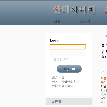
단월드
젠요가
글
Login
이
심
야
로그인 유지
http
회원 가입
이홍
아이디/비밀번호 찾기
무리
인증 메일 재발송
억년
1)
였다
당히
법륜공
있다
===