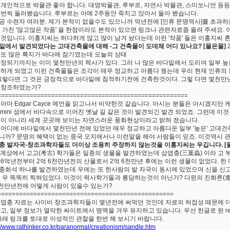
 개인적으로 박물관 좋아 합니다. 대영박물관, 루부르, 자연사 박물관, 스미쏘니언 등
몇번씩 둘러봤습니다. 루부르는 아예 2주동안 죽치고 앉아서 돌아 봤습니다.
공 수련자 여러분. 제가 본적이 없을수도 있으니까 억년전에 [인류 문명역사]를 초과
을 가진 '많고많은 작품' 을 한점이라도 본적이 있으면 링크나 관련자료좀 올려 주세요
 것입니다. 이홍지씨는 허다하게 많고 많이 남겨 놨다는데 이런 '작품' 들은 이홍지씨
밑에서 발견되었다는 고대건축물에 대해 -그 건축물이 도데체 어디 있나요? [물은물]
 또 많은 륙지가 바다에 잠기였는데 오늘의 상태
안정되기까지는 이미 몇천만년의 력사가 있다. 그러 나 많은 바다밑에서 도리여 일부
 하게 되였고 이런 건축물들은 조각이 매우 정교하고 아름다 웠는데 우리 현재 인류의
 그렇다면 그 것은 긍정적으로 바다밑에 침적하기전에 건축한것이다. 그렇 다면 몇천만
 창조하였는가?
=====================================================
 아마 Edgar Cayce 예언을 읽고나서 비약한것 같습니다. 아시는 분들은 아시겠지만
Bimini 섬에서 바다속으로 이어진 옛날 길 같은 것이 발견되긴 발견 되었죠. 그런데 이
길이 아니라 세계 곳곳에 보이는 자연스러운 풍화현상이라고 밝혀 졌습니다.
 어디에 바다밑에서 몇천만년 전에 있었던 매우 정교하고 아름다운 일부 '높은' 고대
니까? 문명의 혜택이 없는 중국 오지에서나 이런말을 해야 사람들이 믿죠. 이것역시 
충 발자국-창조과학자들도 더이상 조용히 주장하지 않는것을 이홍지씨는 우깁니다. [
 세계상에서 고고(考古) 학가들은 일종의 생물을 발견하였는데 삼엽충(三葉蟲) 이라 고 부
 6억년전부터 2억 6천만년전의 산물로서 2억 6천만년 후에는 이런 생물이 없었다. 한
충화석 하나를 발견하였는데 우에는 또 한사람의 발 자국이 동시에 있었으며 신을 신고
매 우 똑똑히 찍혀있었다. 이것이 력사학가들과 롱담하는것이 아닌가? 다윈의 진화론(進
6천만년전에 어떻게 사람이 있을수 있는가?
=================================================
삼엽충 자료는 사이비 창조과학자들이 몇년전에 써먹던 것인데 자료의 허접성 때문에 
않고, 일부 정보가 열악한 싸이트에서 명맥을 겨우 유지하고 있습니다. 우선 한글로 된 refe
 아래 링크를 토대로 이성적인 관찰을 한번 해 보시기 바랍니다.
://www.rathinker.co.kr/paranormal/creationism/sandle.htm