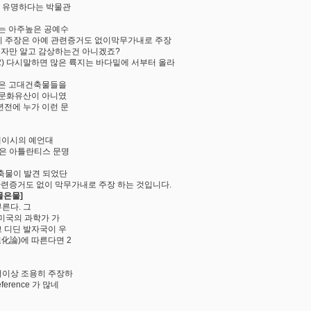
등 유명하다는 박물관
하는 아주높은 공예수
. 이 주장은 아예 관련증거도 없이막무가내로 주장
 혼자만 알고 감상하는건 아니겠죠?
2) 다시말하면 많은 륙지는 바다밑에 서부터 올라
 높은 고대건축물들을
 문화유산이 아니였
년전에 누가 이런 문
 케이시의 예언대
것은 아틀란티스 문명
건축물이 발견 되었단
관련증거도 없이 막무가내로 주장 하는 것입니다.
물은물]
른다. 그
 미국의 과학가 가
 디딘 발자국이 우
化論)에 따른다면 2
더이상 조용히 주장하
rence 가 많네