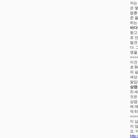
저는
은 
법륜
준 
하는
바다
왔고
로 
발견
다.
명을
===
이건
로 
의 
세상
말입
삼엽
3)
것은
삼엽
에 
억 
===
이 
지 
요.
http