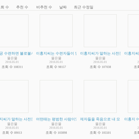
회 수
추천 수
비추천 수
날짜
최근 수정일
공 수련하면 불로불사 한다는 주장입니다. 수련자 중에 신진대사가 늦어지거나 멈춘사
이홍지씨는 수련자들이 말하는 데로 단순한 스승인가? 아니면 
이홍지씨가 말하는 사전문화 증거 비
이홍지씨
물은물
물은물
물은물
2016.05.01
2016.05.01
2016.05.01
2
조회 수
조회 수
조회 수
조
108311
98157
107038
지씨가 말하는 사전문화 증거 비판 - 그외 이홍지씨가 주장하는 증거라는 것들 (점점더 
어떤때는 평범한 사람이었다가 어떤때는 절대자인 이홍지의 일
제자들을 죽음으로 내 모는 이홍지 
이홍지 어
물은물
물은물
물은물
2016.05.01
2016.05.01
2016.05.01
2
조회 수
조회 수
조회 수
조
89013
103898
105501