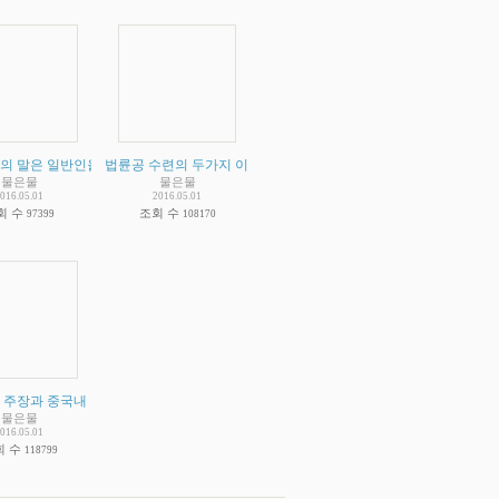
위한 요점정리
의 말은 일반인을 위한 말과 수련자를 위한 말이 따로 있다는 님의 개인적인 인식에 대
)
(
2
)
법륜공 수련의 두가지 이슈
(
2
)
물은물
물은물
016.05.01
2016.05.01
회 수
조회 수
97399
108170
 2
 주장과 중국내 수련자들을 죽음으로 대항하라고 한말
(
3
)
(
2
)
물은물
016.05.01
회 수
118799