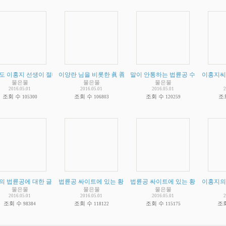
도 이홍지 선생이 절대자라고 한사람이 없다는 주장에 대해
이양란 님을 비롯한 眞 善 忍 을 닦는다는 법륜공 수련자들께.
말이 안통하는 법륜공 수련자들을 
(
2
)
이홍지씨
(
2
물은물
물은물
물은물
2016.05.01
2016.05.01
2016.05.01
2
조회 수
조회 수
조회 수
조
105300
106803
120259
의 법륜공에 대한 글
(
2
법륜공 싸이트에 있는 황당한 체험담
)
법륜공 싸이트에 있는 황당한 체험담
(
2
)
이홍지의
물은물
물은물
물은물
2016.05.01
2016.05.01
2016.05.01
2
조회 수
조회 수
조회 수
조
98384
118122
115175