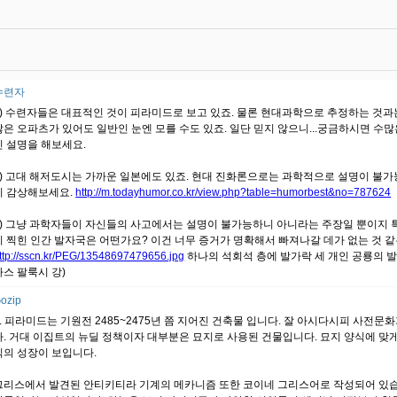
수련자
1) 수련자들은 대표적인 것이 피라미드로 보고 있죠. 물론 현대과학으로 추정하는 것과
많은 오파츠가 있어도 일반인 눈엔 모를 수도 있죠. 일단 믿지 않으니...궁금하시면 
인 설명을 해보세요.
2) 고대 해저도시는 가까운 일본에도 있죠. 현대 진화론으로는 과학적으로 설명이 불가능
니 감상해보세요.
http://m.todayhumor.co.kr/view.php?table=humorbest&no=787624
3) 그냥 과학자들이 자신들의 사고에서는 설명이 불가능하니 아니라는 주장일 뿐이지 특
이 찍힌 인간 발자국은 어떤가요? 이건 너무 증거가 명확해서 빠져나갈 데가 없는 것 같
ttp://sscn.kr/PEG/13548697479656.jpg
하나의 석회석 층에 발가락 세 개인 공룡의 
사스 팔룩시 강)
ozip
1. 피라미드는 기원전 2485~2475년 쯤 지어진 건축물 입니다. 잘 아시다시피 사
다. 거대 이집트의 뉴딜 정책이자 대부분은 묘지로 사용된 건물입니다. 묘지 양식에 맞게
식의 성장이 보입니다.
그리스에서 발견된 안티키티라 기계의 메카니즘 또한 코이네 그리스어로 작성되어 있습