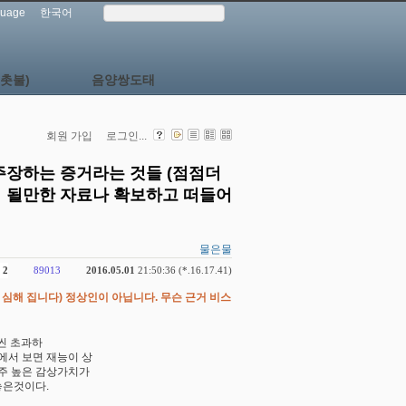
uage
한국어
촛불)
음양쌍도태
회원 가입
로그인...
주장하는 증거라는 것들 (점점더
이 될만한 자료나 확보하고 떠들어
물은물
2
89013
2016.05.01
21:50:36 (*.16.17.41)
심해 집니다) 정상인이 아닙니다. 무슨 근거 비스
씬 초과하
에서 보면 재능이 상
주 높은 감상가치가
놓은것이다.