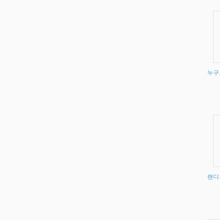
누구
랜디