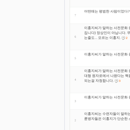
어떤때는 평범한 사람이었다가
7
이홍지씨가 말하는 사전문화 증
집니다) 정상인이 아닙니다. 
6
는줄도... 모르는 이홍지.
2
이홍지씨가 말하는 사전문화 증
5
이홍지씨가 말하는 사전문화 증
대형 원자로에서 나왔다는 핵
4
되는걸 자청합니다.
3
이홍지씨가 말하는 사전문화 증
3
이홍지씨는 수련자들이 말하는 
륜병자들은 이홍지가 단순한 
2