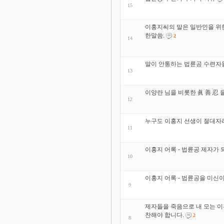
15
이홍지씨의 말은 일반인을 위한
한말씀.
2
14
말이 안통하는 법륜공 수련자
13
이양란 님을 비롯한 眞 善 忍
12
누구도 이홍지 선생이 절대자
11
이홍지 어록 - 법륜공 제자가
10
이홍지 어록 - 법륜공을 미신
9
제자들을 죽음으로 내 모는 이
찬해야 합니다.
2
8