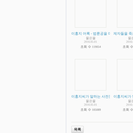
이홍지 어록 - 법륜공을 미신이라 부르
제자들을 죽
물은물
물
2016.05.01
2016.
조회 수
조회 
119054
이홍지씨가 말하는 사전문화 증거 비판 
이홍지씨가 
물은물
물
2016.05.01
2016.
조회 수
조회 
105089
목록