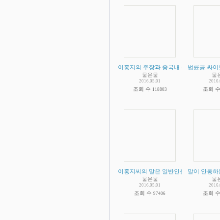
이홍지의 주장과 중국내 수련자들을 죽
법륜공 싸이
물은물
물
2016.05.01
2016.
조회 수
조회 
118803
이홍지씨의 말은 일반인을 위한 말과 수
말이 안통하
물은물
물
2016.05.01
2016.
조회 수
조회 
97406