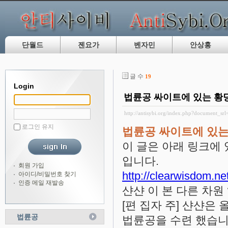
단월드
젠요가
벤자민
안상홍
글 수
19
Login
법륜공 싸이트에 있는 황당
http://antisybi.org/index.php?document_sr
로그인 유지
법륜공 싸이트에 있는
이 글은 아래 링크에
입니다.
회원 가입
http://clearwisdom.ne
아이디/비밀번호 찾기
인증 메일 재발송
샨샨 이 본 다른 차
[편 집자 주] 샨샨은
법륜공
법륜공을 수련 했습니