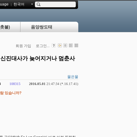
uage
한국어
촛불)
음양쌍도태
회원 가입
로그인...
에 신진대사가 늦어지거나 멈춘사
물은물
4
108315
2016.05.01
21:47:34 (*.16.17.41)
람 있습니까?