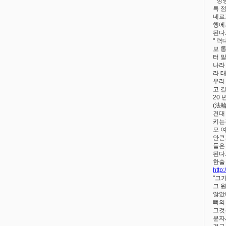
" 
특 
네르
행에
된다.
" 
보 
터 
나라
라 
우리
고 
20
(法
건대
키는
모 
안큰
들은
된다
한술
http
"그
그 
않았
뼈의
그것
분자