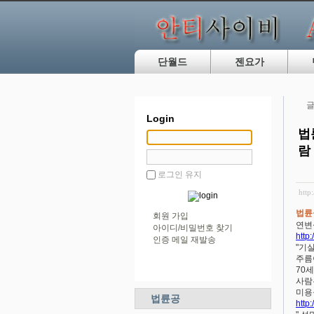
단월드
젠요가
글
Login
법
람
로그인 유지
http
법륜
회원 가입
연변
아이디/비밀번호 찾기
http
인증 메일 재발송
"기
주름
70
사람
미용
법륜공
http