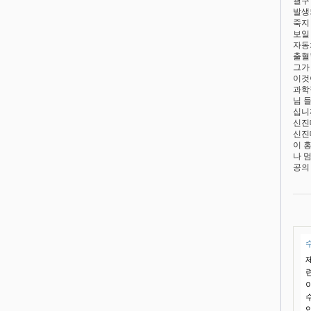
결구
발생
죽지
보일
자동
출혈
그가
이것
과학
님 
십니
신진
신진
이 
나 
공의