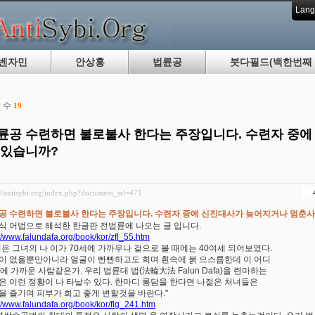
Lang
벤자민
안상홍
법륜공
붓다필드(백한번째 
 수
19
륜공 수련하면 불로불사 한다는 주장입니다. 수련자 중
 있습니까?
://antisybi.org/index.php?document_srl=471
공 수련하면 불로불사 한다는 주장입니다. 수련자 중에 신진대사가 늦어지거나 멈춘사
식 어법으로 해석한 한글판 전법륜에 나오는 글 입니다.
://www.falundafa.org/book/kor/zfl_55.htm
실은 그녀의 나 이가 70세에 가까우나 겉으로 볼 때에는 40여세 되어보였다.
이 없을뿐만아니라 얼굴이 빤빤하고도 희며 흰속에 붉 으스름한데 이 어디
세에 가까운 사람같은가. 우리 법륜대 법(法輪大法 Falun Dafa)을 련마하는
은 이런 정황이 나 타날수 있다. 한마디 롱담을 한다면 나젊은 처녀들은
을 즐기며 피부가 희고 좋게 변할것을 바란다."
://www.falundafa.org/book/kor/flg_241.htm