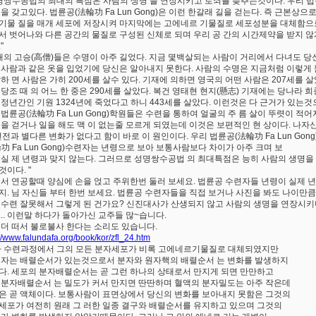
성명쌍수공법의 최대의 특점은 사람의 생명 을 연장시키고 로쇠를 늦추는것이다. 우리 법륜 공
점을 갖고있다. 법륜공(法輪功 Fa Lun Gong)은 이런 한갈래 길을 걷는다. 즉 근본
기물 질을 매개 세포에 저장시켜 마지막에는 고에네르 기물질로 세포성분을 대체함으로
서 벗어나와 다른 공간의 물질로 구성된 신체로 되며 우리 공 간의 시간제약을 받지 않
"
력대의 고승(高僧)들은 수명이 아주 길었다. 지금 몇백살되는 사람이 거리에서 다녀도 당
통사람과 같은 옷을 입었기에 당신은 알아내지 못한다. 사람의 수명은 지금처럼 이렇게 
말하 면 사람은 가히 200세를 살수 있다. 기재에 의하면 영국의 어떤 사람은 207세를 살
 당조 때 의 어느 한 중은 290세를 살았다. 복건 영태현 현지(懸志) 기재에는 당나라 
태정년간인 기원 1324년에 죽었다고 하니 443세를 살았다. 이런것은 다 근거가 있는
 법륜공(法輪功 Fa Lun Gong)학원들은 수련을 통하여 얼굴의 주 름 살이 뚜렷이 
길을 걷거나 일을 해도 맥 이 없는줄 모르게 되였는데 이것은 보편적인 현 상이다. 나자
 년전과 별다른 변화가 없다고 함이 바로 이 원인이다. 우리 법륜공(法輪功 Fa Lun Go
輪功 Fa Lun Gong)수련자는 년령으로 보아 보통사람보다 차이가 아주 크며 보
 실 제 년령과 맞지 않는다. 그러므로 성명쌍수공법 의 최대특점은 능히 사람의 생명
것이다. "
여서 연공할때 양심에 손을 얹고 주위한번 둘러 보세요. 법륜공 수련자들 년령이 실제
지. 님 자신들 부터 한번 보세요. 법륜공 수련자들을 직접 보거나 사진을 봐도 나이만큼
 수련 잘못해서 그렇게 된 건가요? 신진대사가 산생되지 않고 사람의 생명을 연장시키
... 이런말 하다가 돌아가신 교주들 많~습니다.
 더 떠서 불로불사 한다는 소리도 있습니다.
://www.falundafa.org/book/kor/zfl_24.htm
가 수련과정에서 그의 모든 분자세포가 비록 고에네르기물질로 대체되였지만
원자는 배렬순서가 있는것으로서 분자와 원자핵의 배렬순서 는 변화를 발생하지
다. 세포의 분자배렬순서는 곧 그런 하나의 상태로서 만지게 되면 만만하고
 분자배렬순서 는 밀도가 커서 만지면 딴딴하며 혈액의 분자밀도는 아주 작은데
은 곧 액체이다. 보통사람이 표면상에서 당신의 변화를 보아내지 못함은 그것의
세포가 여전히 원래 그 러한 일종 결구와 배렬순서를 유지하고 있으며 그것의