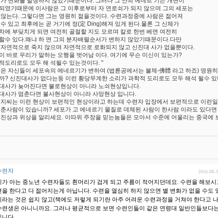
 가 변화를 발생하지 않았기때문이다. 그러나 그 안의 에네르 기는 개변이
되였기때문에 이사람은 그 이후로부터 자 연로쇠가 되지 않으며 그의 세포는
 않는다. 그렇다면 그는 영원히 젊을것이다. 수련과정중에 사람은 젊어져
 수 있고 최후에는 곧 거기에 정(定 Ding)해져 있게 된다.물론 그 신체가
차에 부딪치게 되면 여전히 골절할 지도 모르며 칼로 한번 베면 여전히
할수 있다.왜냐 하 면 그의 분자배렬순서가 변하지 않았기때문이다.다만
 자연적으로 죽지 않으며 자연적으로 로화되지 않고 신진대 사가 없을뿐이다.
이 바로 우리가 말하는 오행을 벗어남 이다. 여기에 무슨 미신이 있는가?
적도리로도 모두 해 석될수 있는것이다. "
들은 자신들이 세포속의 에네르기가 변하여 (법륜공에서는 불체-佛體 라고 하죠) 영원히
까? 신진대사가 없다는둥 이런 황당무계한 소리가 과학적 도리로도 모두 해석 될수 있
대사가 늦어진다면 불로현상이 아니라 노쇠현상입니다.
대사가 멈춘다면 불사현상이 아니라 사망현상 입니다.
홍지씨는 이런 현상이 보편적인 현상이라고 하는데 수련자 입장에서 보편적으로 이런
멈춘사람이 있습니까? 세포가 고 에네르기 물질로 데체된 사람이 한사람 이라도 있다면
 진상과 위상을 알리세요. 이따위 주장을 믿는놈들은 모아서 수준에 어울리는 중국에 
수련자
2016.08.
제가 아는 중노년 수련자들도 흰머리가 검게 되고 주름이 적어지던데요. 수련을 해보시고
련을 한다고 다 젊어지는게 아닙니다. 수련을 열심히 하지 않으면 별 변화가 없을 수도 
이라는 것은 쉽지 않고(책에도 저렇게 되기란 아주 어려운 수련과정을 거쳐야 한다고 나옵
수련생은 아니니까요. 그러나 평균적으로 보면 수련인들이 같은 연령대 일반인들보다는
입니다.