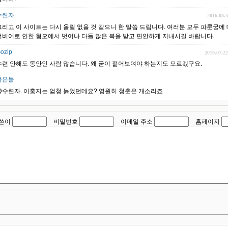
수련자
2016.08.
그리고 이 사이트는 다시 올릴 없을 것 같으니 한 말씀 드립니다. 여러분 모두 파룬궁에
언비어로 인한 혐오에서 벗어나 다들 많은 복을 받고 편안하게 지내시길 바랍니다.
ozip
2019.07.2
수련 안해도 동안인 사람 많습니다. 왜 굳이 젊어보여야 하는지도 모르겠구요.
물은물
@수련자. 이홍지는 엄청 늙었던데요? 영원히 청춘은 개소리죠
쓴이
비밀번호
이메일 주소
홈페이지