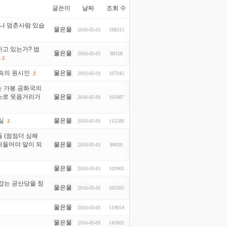
글쓴이
날짜
조회 수
나 멈춘사람 있습
물은물
2016-05-01
108315
고 있는가? 법
물은물
2016-05-01
98158
2
굴속의 원시인
물은물
2016-05-01
107042
2
는 가봉 공화국의
뉴스로 웃음거리가
물은물
2016-05-01
105087
실
물은물
2016-05-01
112586
2
 (점점더 심해
떠들어야 말이 되
물은물
2016-05-01
89020
물은물
2016-05-01
103905
잡는 공산당을 칭
물은물
2016-05-01
105505
물은물
2016-05-01
119054
물은물
2016-05-01
143802