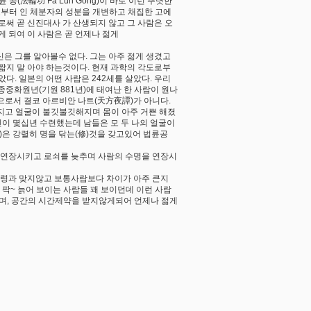
(法輪功 Fa Lun Gong)이 바로 이런 뚜렷한
상으로부터 인 체분자의 성분을 개변하고 채집한 고에
써 곧 신진대사 가 산생되지 않고 그 사람은 오
게 되여 이 사람은 곧 언제나 젊게
신은 그를 알아볼수 없다. 그는 아주 젊게 생겼고
짧지 말 아야 하는것이다. 현재 과학의 각도로부
았다. 일본의 어떤 사람은 242세를 살았다. 우리
희종중화원년(기원 881년)에 태여난 한 사람이 원나
것으로서 결코 아르비안 나트(天方夜譚)가 아니다.
적어지고 얼굴이 불깃불깃해지며 몸이 아주 거쁜 해졌
신이 몇십년 수련했는데 남들은 모 두 나의 얼굴이
ng)은 강렬히 명을 닦는(修)것을 갖고있어 법륜공
을 연장시키고 로쇠를 늦추며 사람의 수명을 연장시
 년령과 맞지않고 보통사람보다 차이가 아주 큰지
 팍~ 늙어 보이는 사람들 꽤 보이던데 이런 사람
며, 공간의 시간제약을 받지않게되어 언제나 젊게