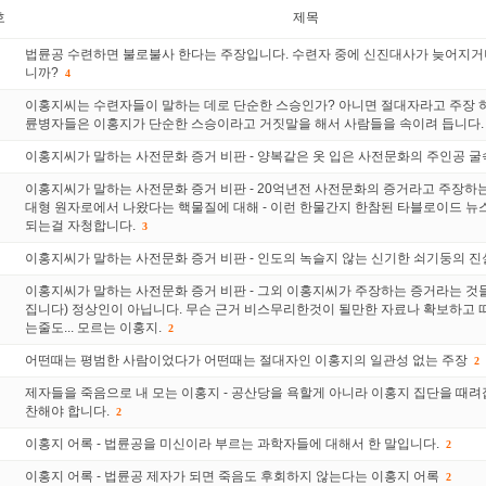
호
제목
법륜공 수련하면 불로불사 한다는 주장입니다. 수련자 중에 신진대사가 늦어지거
니까?
4
이홍지씨는 수련자들이 말하는 데로 단순한 스승인가? 아니면 절대자라고 주장 하
륜병자들은 이홍지가 단순한 스승이라고 거짓말을 해서 사람들을 속이려 듭니다.
이홍지씨가 말하는 사전문화 증거 비판 - 양복같은 옷 입은 사전문화의 주인공 
이홍지씨가 말하는 사전문화 증거 비판 - 20억년전 사전문화의 증거라고 주장하
대형 원자로에서 나왔다는 핵물질에 대해 - 이런 한물간지 한참된 타블로이드 
되는걸 자청합니다.
3
이홍지씨가 말하는 사전문화 증거 비판 - 인도의 녹슬지 않는 신기한 쇠기둥의 진
이홍지씨가 말하는 사전문화 증거 비판 - 그외 이홍지씨가 주장하는 증거라는 것들
집니다) 정상인이 아닙니다. 무슨 근거 비스무리한것이 될만한 자료나 확보하고 
는줄도... 모르는 이홍지.
2
어떤때는 평범한 사람이었다가 어떤때는 절대자인 이홍지의 일관성 없는 주장
2
제자들을 죽음으로 내 모는 이홍지 - 공산당을 욕할게 아니라 이홍지 집단을 때려
찬해야 합니다.
2
이홍지 어록 - 법륜공을 미신이라 부르는 과학자들에 대해서 한 말입니다.
2
이홍지 어록 - 법륜공 제자가 되면 죽음도 후회하지 않는다는 이홍지 어록
2