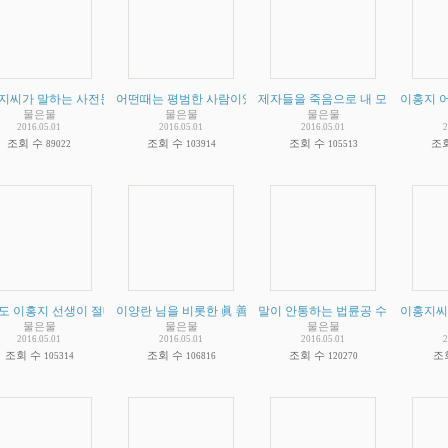
지씨가 말하는 사전문화 증거 비판 - 그외 이홍지씨가 주장하는 증거라는 것들 (점점더 
어떤때는 평범한 사람이었다가 어떤때는 절대자인 이홍지의 일
제자들을 죽음으로 내 모는 이홍지 
이홍지 어
물은물
물은물
물은물
2016.05.01
2016.05.01
2016.05.01
2
조회 수
조회 수
조회 수
조
89022
103914
105513
도 이홍지 선생이 절대자라고 한사람이 없다는 주장에 대해
이양란 님을 비롯한 眞 善 忍 을 닦는다는 법륜공 수련자들께.
말이 안통하는 법륜공 수련자들을 
(
2
)
이홍지씨
(
2
물은물
물은물
물은물
2016.05.01
2016.05.01
2016.05.01
2
조회 수
조회 수
조회 수
조
105314
106816
120270