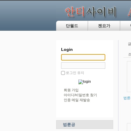
단월드
젠요가
글
Login
조
로그인 유지
회원 가입
아이디/비밀번호 찾기
법륜
인증 메일 재발송
법륜공