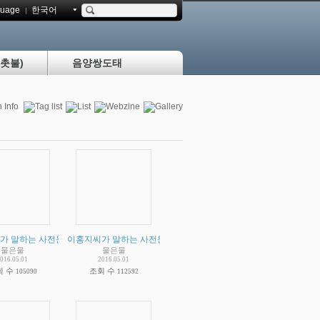
uage
한국어
촛불)
음양쌍도태
람 있습니까?
절대자라고 주장 하고 있는가? 법륜병자들은 이홍지가 단순한 스승이라고 거짓말을 해
판 - 양복같은 옷 입은 사전문화의 주인공 굴속의 원시인
가 말하는 사전문화 증거 비판 - 20억년전 사전문화의 증거라고 주장하는 가봉 공화
(
4
)
이홍지씨가 말하는 사전문화 증거 비판 - 인도의 녹슬지 않는 신기
(
2
)
물은물
물은물
016.05.01
2016.05.01
회 수
조회 수
105090
112592