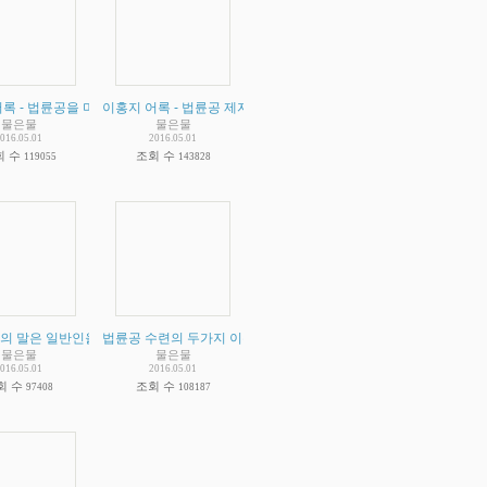
심해 집니다) 정상인이 아닙니다. 무슨 근거 비스무리한것이 될만한 자료나 확보하고 떠
관성 없는 주장
- 공산당을 욕할게 아니라 이홍지 집단을 때려잡는 공산당을 칭찬해야 합니다.
록 - 법륜공을 미신이라 부르는 과학자들에 대해서 한 말입니다.
(
2
)
이홍지 어록 - 법륜공 제자가 되면 죽음도 후회하지 않는다는 이홍지
(
2
)
(
2
)
물은물
물은물
016.05.01
2016.05.01
회 수
조회 수
119055
143828
위한 요점정리
의 말은 일반인을 위한 말과 수련자를 위한 말이 따로 있다는 님의 개인적인 인식에 대
)
(
2
)
법륜공 수련의 두가지 이슈
(
2
)
물은물
물은물
016.05.01
2016.05.01
회 수
조회 수
97408
108187