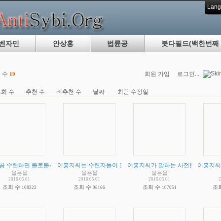
Lang
벤자민
안상홍
법륜공
붓다필드(백한번째 
 수
회원 가입
로그인...
19
회 수
추천 수
비추천 수
날짜
최근 수정일
공 수련하면 불로불사 한다는 주장입니다. 수련자 중에 신진대사가 늦어지거나 멈춘사
이홍지씨는 수련자들이 말하는 데로 단순한 스승인가? 아니면 
이홍지씨가 말하는 사전문화 증거 비
이홍지씨
물은물
물은물
물은물
2016.05.01
2016.05.01
2016.05.01
2
조회 수
조회 수
조회 수
조
108322
98166
107051