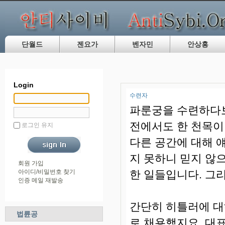
단월드
젠요가
벤자민
안상홍
Login
수련자
파룬궁을 수련하다보
전에서도 한 천목이
로그인 유지
다른 공간에 대해 
지 못하니 믿지 않
회원 가입
아이디/비밀번호 찾기
한 일들입니다. 그리
인증 메일 재발송
간단히 히틀러에 대
법륜공
로 채용했지요. 대