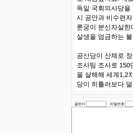
독일 국회의사당을 
시 공안과 비수련자
룬궁이 분신자살한다
살생을 엄금하는 불
공산당이 산채로 장
조사팀 조사로 15
을 살해해 세계1,2
당이 히틀러보다 덜
글쓴이
비밀번호