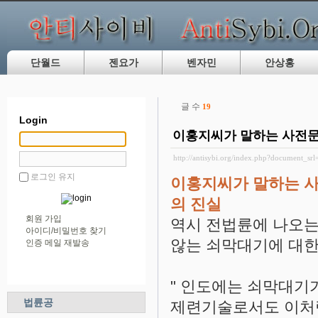
단월드
젠요가
벤자민
안상홍
글 수
19
Login
이홍지씨가 말하는 사전문화
http://antisybi.org/index.php?document_sr
로그인 유지
이홍지씨가 말하는 사
의 진실
회원 가입
역시 전법륜에 나오는
아이디/비밀번호 찾기
않는 쇠막대기에 대한
인증 메일 재발송
" 인도에는 쇠막대기가
법륜공
제련기술로서도 이처럼