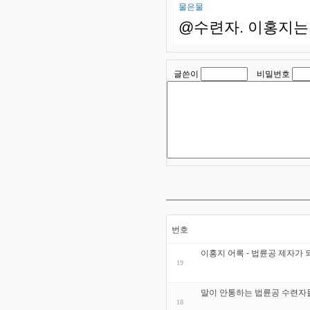
물은물
@수련자. 이홍지는
글쓴이
비밀번호
번호
이홍지 어록 - 법륜공 제자가
19
말이 안통하는 법륜공 수련자
18