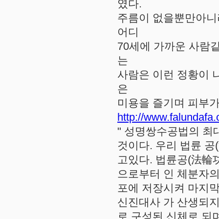
였다.
주름이 없을뿐만아니라
어디
70세에 가까운 사람같은
는
사람은 이런 정황이 
은
미용을 즐기며 피부가
http://www.falundafa.
" 성명쌍수공법의 최
것이다. 우리 법륜 공(
고있다. 법륜공(法輪功 
으로부터 인 체분자의
포에 저장시켜 마지
신진대사 가 산생되지
로 구성된 신체로 되며