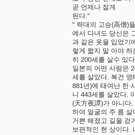
곧 언제나 젊게
된다."
" 력대의 고승(高僧)
에서 다녀도 당신은 그
과 같은 옷을 입었기
렇게 짧지 말 아야 하
히 200세를 살수 있
일본의 어떤 사람은 24
세를 살았다. 복건 
881년)에 태여난 한
니 443세를 살았다
(天方夜譚)가 아니다. 
하여 얼굴의 주 름 
거쁜 해졌고 길을 걷
보편적인 현 상이다.