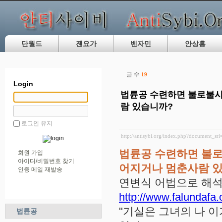
단월드
젠요가
벤자민
안상홍
글 수
19
Login
법륜공 수련하면 불로불사
람 있습니까?
로그인 유지
http://antisybi.org/index.php?document_sr
법륜공 수련하면 불로
회원 가입
아이디/비밀번호 찾기
어지거나 멈춘사람 
인증 메일 재발송
연변식 어법으로 해석
http://www.falundafa.
"기실은 그녀의 나 이
법륜공