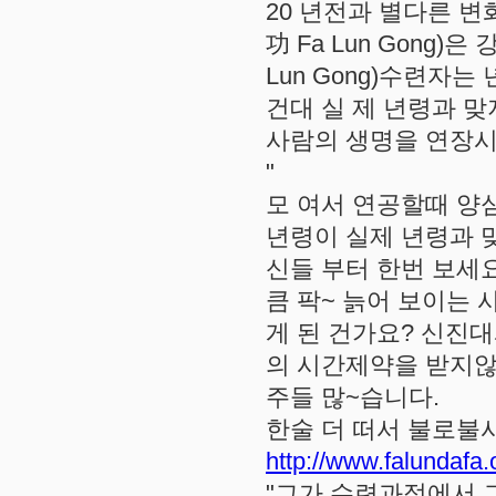
20 년전과 별다른 변
功 Fa Lun Gong
Lun Gong)수련자
건대 실 제 년령과 
사람의 생명을 연장시
"
모 여서 연공할때 양
년령이 실제 년령과 
신들 부터 한번 보세
큼 팍~ 늙어 보이는
게 된 건가요? 신진
의 시간제약을 받지않
주들 많~습니다.
한술 더 떠서 불로불
http://www.falundafa.
"그가 수련과정에서 