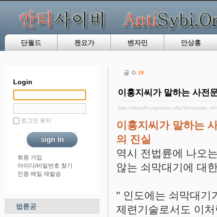
단월드
젠요가
벤자민
안상홍
글 수
19
Login
이홍지씨가 말하는 사전문화
http://antisybi.org/index.php?document_sr
로그인 유지
이홍지씨가 말하는 사
의 진실
역시 전법륜에 나오는
회원 가입
않는 쇠막대기에 대한
아이디/비밀번호 찾기
인증 메일 재발송
" 인도에는 쇠막대기가
법륜공
제련기술로서도 이처럼