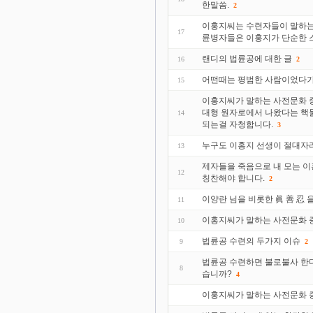
한말씀.
2
이홍지씨는 수련자들이 말하는 
17
륜병자들은 이홍지가 단순한 
랜디의 법륜공에 대한 글
16
2
어떤때는 평범한 사람이었다가
15
이홍지씨가 말하는 사전문화 증
대형 원자로에서 나왔다는 핵물
14
되는걸 자청합니다.
3
누구도 이홍지 선생이 절대자
13
제자들을 죽음으로 내 모는 이
12
칭찬해야 합니다.
2
이양란 님을 비롯한 眞 善 忍 
11
이홍지씨가 말하는 사전문화 증
10
법륜공 수련의 두가지 이슈
9
2
법륜공 수련하면 불로불사 한
8
습니까?
4
이홍지씨가 말하는 사전문화 증