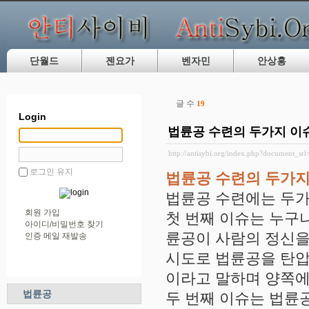
단월드
젠요가
벤자민
안상홍
글 수
19
Login
법륜공 수련의 두가지 이
http://antisybi.org/index.php?document_sr
로그인 유지
법륜공 수련의 두가지
법륜공 수련에는 두가
회원 가입
첫 번째 이슈는 누구
아이디/비밀번호 찾기
륜공이 사람의 정신
인증 메일 재발송
시도로 법륜공을 탄압
이라고 말하며 양쪽에
법륜공
두 번째 이슈는 법륜