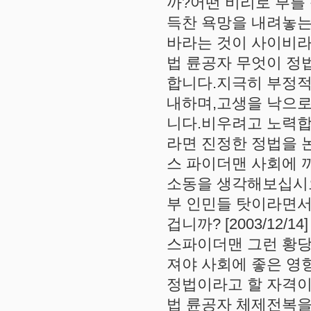
까?어떤 비리로 부를
득찬 욕망을 내려놓는
바라는 것이 사이비라면 도
법 륜공자 무엇이 정
합니다.지극히 부정적
내하며,고생을 낙으로
니다.비우려고 노력
라면 진정한 정법을 논해보
스 파이더맨 사회에 
소동을 생각해보십시오
부 인민들 탓이라면서
겁니까? [2003/12/14]
스파이더맨 그런 황당
져야 사회에 좋은 영
정법이라고 할 자격이 생길
법 륜공자 체제전복을