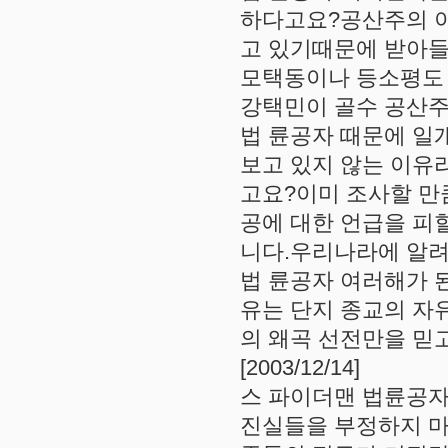
하다고요?공산주의 이
고 있기때문에 받아들
모택동이나 등소평도 
강택민이 골수 공산주의 자
법 륜공자 때문에 일
보고 있지 않는 이유
고요?이미 조사할 만
공에 대한 언급을 피
니다.우리나라에 알려진지 
법 륜공자 여러해가 
유는 단지 종교의 자
의 왜곡 선전만을 믿
[2003/12/14]
스 파이더맨 법륜공자
진실들을 부정하지 마