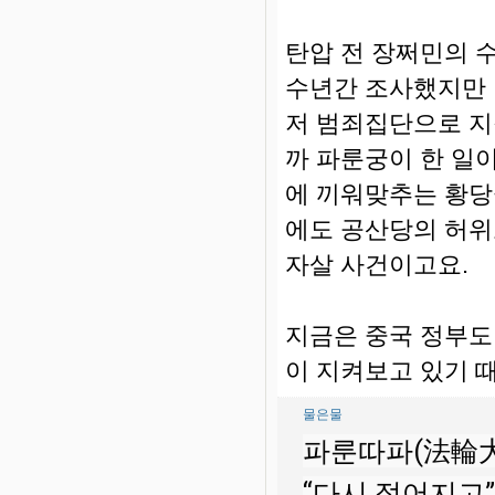
탄압 전 장쩌민의 
수년간 조사했지만 
저 범죄집단으로 지
까 파룬궁이 한 일
에 끼워맞추는 황당
에도 공산당의 허위
자살 사건이고요.
지금은 중국 정부도
이 지켜보고 있기 
물은물
파룬따파(法輪大
“다시 젊어지고”