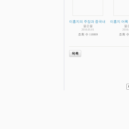
이홍지의 주장과 중국내 수련자들을 죽
이홍지 어록
물은물
물
2016.05.01
2016.
조회 수
조회 
118809
목록