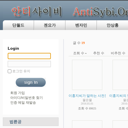
단월드
젠요가
벤자민
안상홍
글 수
19
Login
조회 수
추천 수
비추천 수
로그인 유지
회원 가입
이홍지씨가 말하는 사전문화 증거 비판 
이홍지씨의 
아이디/비밀번호 찾기
물은물
물
인증 메일 재발송
2016.05.01
2016.
조회 수
조회 
89025
법륜공