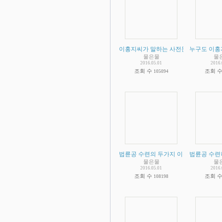
이홍지씨가 말하는 사전문화 증거 비판 
누구도 이홍
물은물
물
2016.05.01
2016.
조회 수
조회 
105094
법륜공 수련의 두가지 이슈
법륜공 수련
(
2
)
물은물
물
2016.05.01
2016.
조회 수
조회 
108198