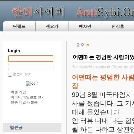
단월드
젠요가
벤자민
안상홍
글 수
19
Login
어떤때는 평범한 사람이었
http://antisybi.org/index.php?document_sr
로그인 유지
어떤때는 평범한 사람
장
회원 가입
99년 8월 미국타임지 
아이디/비밀번호 찾기
사를 썼습니다. 그 
인증 메일 재발송
대해 물었습니다.
인 터뷰 내내 나는 
법륜공
뭘 하든 나하고 상관