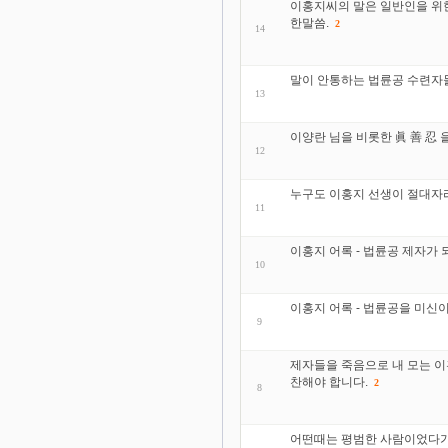
이홍지씨의 말은 일반인을 위한
한말씀.
2
14
말이 안통하는 법륜공 수련자
13
이양란 님을 비롯한 眞 善 忍
12
누구도 이홍지 선생이 절대자
11
이홍지 어록 - 법륜공 제자가
10
이홍지 어록 - 법륜공을 미신
9
제자들을 죽음으로 내 모는 이
찬해야 합니다.
2
8
어떤때는 평범한 사람이었다가