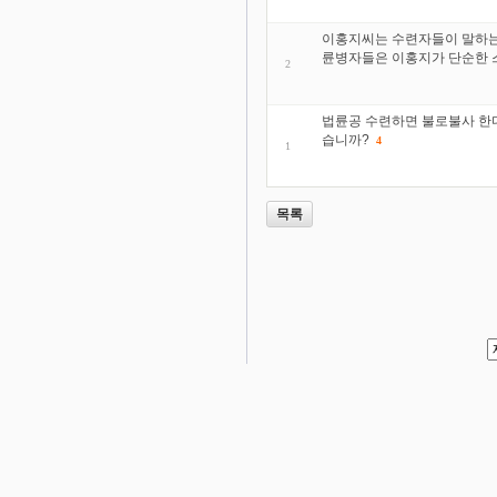
이홍지씨는 수련자들이 말하는 
륜병자들은 이홍지가 단순한 
2
법륜공 수련하면 불로불사 한
습니까?
4
1
목록