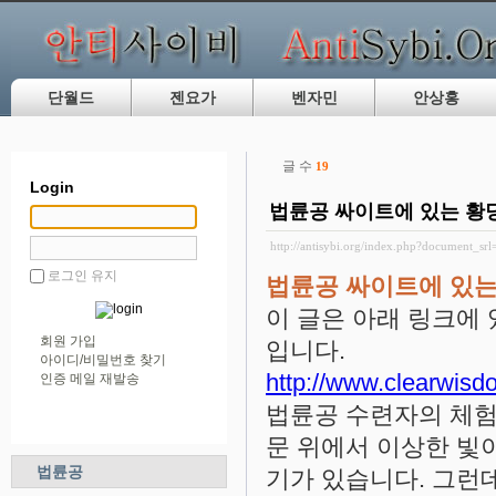
단월드
젠요가
벤자민
안상홍
글 수
19
Login
법륜공 싸이트에 있는 황
http://antisybi.org/index.php?document_sr
로그인 유지
법륜공 싸이트에 있는
이 글은 아래 링크에
회원 가입
입니다.
아이디/비밀번호 찾기
http://www.clearwisd
인증 메일 재발송
법륜공 수련자의 체험
문 위에서 이상한 빛이
법륜공
기가 있습니다. 그런