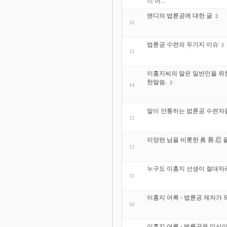
이 어...
랜디의 법륜공에 대한 글
2
16
법륜공 수련의 두가지 이슈
2
15
이홍지씨의 말은 일반인을 위한
한말씀.
2
14
말이 안통하는 법륜공 수련자
13
이양란 님을 비롯한 眞 善 忍
12
누구도 이홍지 선생이 절대자
11
이홍지 어록 - 법륜공 제자가
10
이홍지 어록 - 법륜공을 미신