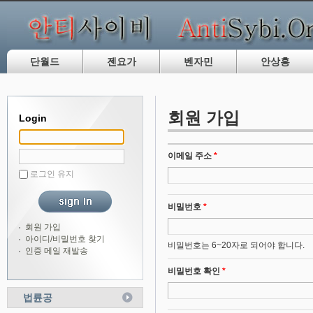
단월드
젠요가
벤자민
안상홍
회원 가입
Login
이메일 주소
*
로그인 유지
비밀번호
*
회원 가입
아이디/비밀번호 찾기
비밀번호는 6~20자로 되어야 합니다.
인증 메일 재발송
비밀번호 확인
*
법륜공