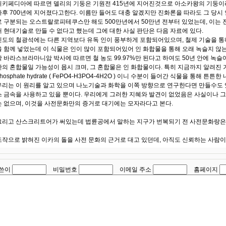
위키페디아에 따르면 델리의 기둥은 기원전 415년에 지어진것으로 아소카왕의 기둥이
사후 700년에 지어졌다고한다. 이름만 들어도 대충 알겠지만 진화론을 따라도 그 당시
로 구분되는 오스트랄로피테쿠스만 해도 500만년에서 50만년 전부터 있었는데, 이는
해 현대기술로 만들 수 없다고 했는데 그에 대한 사실 판단은 다음 자료에 있다.
인도의 철광석에는 다른 지역보다 유독 인이 풍부하게 포함되어있으며, 철제 기술을 
을 함께 넣었는데 이 식물은 인이 많이 포함되어있어 인 화합물을 통해 오래 녹슬지 않는 
학 바라스브라마니암 박사에 따르면 철 농도 99.97%만 된다고 하여도 50년 안에 녹슬
안의 혼합물일 가능성이 몹시 크며, 그 혼합물은 인 화합물이다. 특히 지금까지 알려진 가장 
phosphate hydrate ( FePO4-H3PO4-4H2O ) 이니 수분이 들어간 식물을 통해
우리는 이 원리를 알고 있으며 나노기술과 화학을 이쪽 방향으로 연구한다면 만들수도 
스 금속을 사용하고 있을 뿐이다. 우리에게 그러한 지혜와 발견이 없었음은 사실이나 
는 없으며, 이것을 사전문화만의 증거로 대기에는 모자라다고 본다.
그리고 산스크리트어가 써있는데 법륜공에서 말하는 지구가 번복되기 전 사전문화랑은 
조작으로 밝혀진 이카의 돌을 사전 문화의 근거로 대고 있던데, 아직도 신뢰하는 사람이
쓴이
비밀번호
이메일 주소
홈페이지