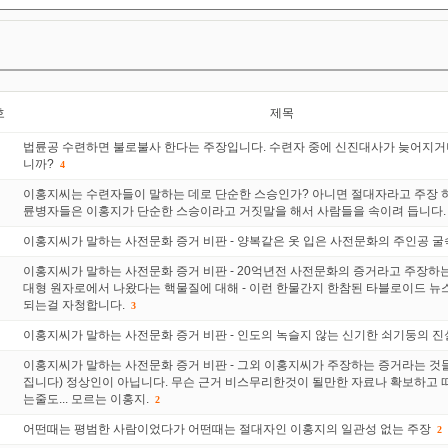
호
제목
법륜공 수련하면 불로불사 한다는 주장입니다. 수련자 중에 신진대사가 늦어지거
니까?
4
이홍지씨는 수련자들이 말하는 데로 단순한 스승인가? 아니면 절대자라고 주장 하
륜병자들은 이홍지가 단순한 스승이라고 거짓말을 해서 사람들을 속이려 듭니다.
이홍지씨가 말하는 사전문화 증거 비판 - 양복같은 옷 입은 사전문화의 주인공 
이홍지씨가 말하는 사전문화 증거 비판 - 20억년전 사전문화의 증거라고 주장하
대형 원자로에서 나왔다는 핵물질에 대해 - 이런 한물간지 한참된 타블로이드 
되는걸 자청합니다.
3
이홍지씨가 말하는 사전문화 증거 비판 - 인도의 녹슬지 않는 신기한 쇠기둥의 진
이홍지씨가 말하는 사전문화 증거 비판 - 그외 이홍지씨가 주장하는 증거라는 것들
집니다) 정상인이 아닙니다. 무슨 근거 비스무리한것이 될만한 자료나 확보하고 
는줄도... 모르는 이홍지.
2
어떤때는 평범한 사람이었다가 어떤때는 절대자인 이홍지의 일관성 없는 주장
2