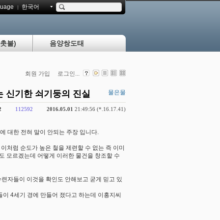
uage
한국어
촛불)
음양쌍도태
회원 가입
로그인...
는 신기한 쇠기둥의 진실
물은물
2
112592
2016.05.01
21:49:56 (*.16.17.41)
 대한 전혀 말이 안되는 주장 입니다.
 이처럼 순도가 높은 철을 제련할 수 없는 즉 이미
도 모르겠는데 어떻게 이러한 물건을 창조할 수
수련자들이 이것을 확인도 안해보고 굳게 믿고 있
치 자료들이 4세기 경에 만들어 졌다고 하는데 이홍지씨