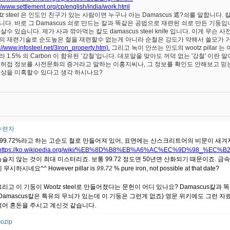
://www.settlement.org/cp/english/india/work.html
otz steel 은 인도인 친구가 있는 사람이면 누구나 아는 Damascus 遮?쇠를 말합니
니다. 바로 그 Damascus 쇠로 만드는 칼과 똑같은 공법으로 재련된 쇠로 만든 기둥
살수 있습니다. 제가 사과 깎아먹는 칼도 damascus steel knife 입니다. 이게 
의 재련기술로 순도높은 철을 재련할수 없는게 아니라 순철은 강도가 약해서 쓸모가 거
://www.infosteel.net/3iron_property.htm).
그리고 녹이 안쓰는 인도의 wootz pillar
 1.5% 의 Carbon 이 함유된 ‘강철’입니다. 대포알을 맞아도 꺼덕 없는 '강철' 이란 말
 허접 정보를 사전문화의 증거라고 말하는 이홍지씨나, 그 정보를 확인도 안해보고 
세상을 미혹할수 있다고 생각 하시나요?
수련자
"99.72%라고 하는 고순도 철로 만들어져 있어, 표면에는 산스크리트어의 비문이 새겨지
https://ko.wikipedia.org/wiki/%EB%8D%B8%EB%A6%AC%EC%9D%98_%E
녹슬지 않는 것이 최대 미스터리죠. 보통 99.72 정도면 50년면 산화되기 때문이죠. 
 무시하시네요^^ However pillar is
99.72
% pure iron, not possible at that date?
그리고 이 기둥이 Wootz steel로 만들어졌다는 문헌이 어디 있나요? Damascus칼
(Damascus칼은 특유의 무늬가 있는데 이 기둥은 그런게 없죠) 영문 위키에도 그런 
섞어 혼돈을 주시고 계신것 같습니다.
ozip