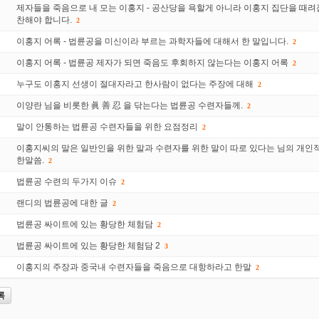
제자들을 죽음으로 내 모는 이홍지 - 공산당을 욕할게 아니라 이홍지 집단을 때려
찬해야 합니다.
2
이홍지 어록 - 법륜공을 미신이라 부르는 과학자들에 대해서 한 말입니다.
2
이홍지 어록 - 법륜공 제자가 되면 죽음도 후회하지 않는다는 이홍지 어록
2
누구도 이홍지 선생이 절대자라고 한사람이 없다는 주장에 대해
2
이양란 님을 비롯한 眞 善 忍 을 닦는다는 법륜공 수련자들께.
2
말이 안통하는 법륜공 수련자들을 위한 요점정리
2
이홍지씨의 말은 일반인을 위한 말과 수련자를 위한 말이 따로 있다는 님의 개인
한말씀.
2
법륜공 수련의 두가지 이슈
2
랜디의 법륜공에 대한 글
2
법륜공 싸이트에 있는 황당한 체험담
2
법륜공 싸이트에 있는 황당한 체험담 2
3
이홍지의 주장과 중국내 수련자들을 죽음으로 대항하라고 한말
2
록