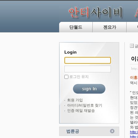
단월드
젠요가
글
Login
이
http
로그인 유지
이홍
역시
" 
현대
회원 가입
있었
아이디/비밀번호 찾기
정견
인증 메일 재발송
된 
는 
델리에
와 
법륜공
http
http