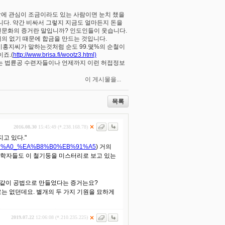
다. 칼에 관심이 조금이라도 있는 사람이면 눈치 챘을
입니다. 약간 비싸서 그렇지 지금도 얼마든지 돈을
무슨 사전문화의 증거란 말입니까? 인도인들이 웃습니다.
의 없기 때문에 합금을 만드는 것입니다.
 는 이홍지씨가 말하는것처럼 순도 99.몇%의 순철이
이죠.(
http://www.brisa.fi/wootz3.html)
믿는 법륜공 수련자들이나 언제까지 이런 허접정보
이 게시물을...
목록
2016.08.30
15:45:49 (*.238.168.78)
고 있다."
C%B2%A0_%EA%B8%B0%EB%91%A5
) 거의
금속학자들도 이 철기둥을 미스터리로 보고 있는
과 똑같이 공법으로 만들었다는 증거는요?
자료는 없던데요. 별개의 두 가지 기원을 묘하게
2019.07.22
12:06:08 (*.210.235.225)