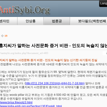
Lang
벤자민
안상홍
법륜공
붓다필드(백한번째 
 수
19
홍지씨가 말하는 사전문화 증거 비판 - 인도의 녹슬지 않
://antisybi.org/index.php?document_srl=483
지씨가 말하는 사전문화 증거 비판 - 인도의 녹슬지 않는 신기한 쇠기둥의 진실
 전법륜에 나오는 사전문화에 증거로 내세운 이홍지씨의 인도의 녹슬지 않는 쇠막대기에
인도에는 쇠막대기가 있는데 철의 함유순도가 99. 몇%에 달한다. 현재의 제련기술로서도
기술 수준을 넘어섰다. 누가 이 문명을 창조하였는가? 인류는 그때에 아마 미생물일지
겠는가?"라고 말하였다.”
망에도 난리입니다. (
http://211.234.106.232/zj/zj-4/44-01-7-18.htm)
얼마나 오래
쇠막대기 이길래 이홍지씨가 사전문명의 증거라고 이 쇠막대기를 언급 했으며 법륜공 
것일까요?
 있는 wootz pillar 라고 부르는 이 기둥은 4-500 AD 에 만들어 졌고, 모든 써
법륜공 수련자들만 유일하게 이것이 사전문화의 증거라고 우깁니다.
://www.brisa.fi/wootz3.html
://www.india-emb.org.eg/Section13E/Engl4L.html