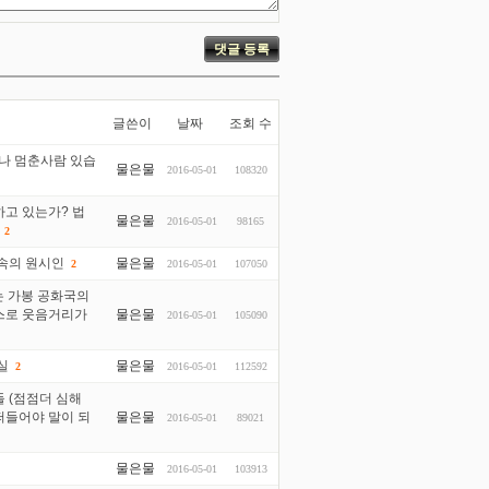
글쓴이
날짜
조회 수
나 멈춘사람 있습
물은물
2016-05-01
108320
고 있는가? 법
물은물
2016-05-01
98165
2
굴속의 원시인
물은물
2016-05-01
107050
2
는 가봉 공화국의
뉴스로 웃음거리가
물은물
2016-05-01
105090
실
물은물
2016-05-01
112592
2
 (점점더 심해
떠들어야 말이 되
물은물
2016-05-01
89021
물은물
2016-05-01
103913