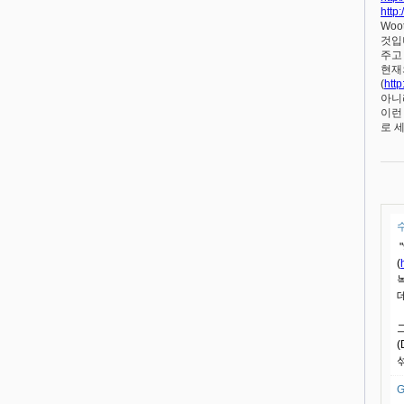
http
Wo
것입
주고 
현재
(
http
아니라
이런
로 
(
데
G