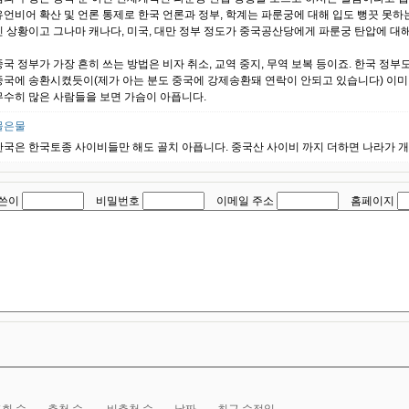
유언비어 확산 및 언론 통제로 한국 언론과 정부, 학계는 파룬궁에 대해 입도 뻥끗 못
인 상황이고 그나마 캐나다, 미국, 대만 정부 정도가 중국공산당에게 파룬궁 탄압에 대해
중국 정부가 가장 흔히 쓰는 방법은 비자 취소, 교역 중지, 무역 보복 등이죠. 한국 정
중국에 송환시켰듯이(제가 아는 분도 중국에 강제송환돼 연락이 안되고 있습니다) 이미
무수히 많은 사람들을 보면 가슴이 아픕니다.
물은물
한국은 한국토종 사이비들만 해도 골치 아픕니다. 중국산 사이비 까지 더하면 나라가 개
쓴이
비밀번호
이메일 주소
홈페이지
회 수
추천 수
비추천 수
날짜
최근 수정일