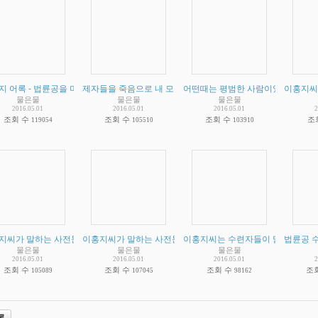
지 어록 - 법륜공을 미신이라 부르는 과학자들에 대해서 한 말입니다.
제자들을 죽음으로 내 모는 이홍지 - 공산당을 욕할게 아니라 
어떤때는 평범한 사람이었다가 어떤
(
2
)
이홍지씨가
물은물
물은물
물은물
2016.05.01
2016.05.01
2016.05.01
2
조회 수
조회 수
조회 수
조
119054
105510
103910
지씨가 말하는 사전문화 증거 비판 - 20억년전 사전문화의 증거라고 주장하는 가봉 
이홍지씨가 말하는 사전문화 증거 비판 - 양복같은 옷 입은 사
이홍지씨는 수련자들이 말하는 데로 
법륜공 
물은물
물은물
물은물
2016.05.01
2016.05.01
2016.05.01
2
조회 수
조회 수
조회 수
조
105089
107045
98162
록