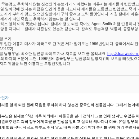
은 죽는것도 후회하지 않는 진선인의 본보기가 되어왔다는 이홍지는 제자들이 탄압받고 
제일 밑바닥에 있다는 하찮은 인간의 몸을 타고나서 제자들은 고통받고 탄압받고 죽어 
도 자기 부하가 맞고 있으면 열받아서 구해 줄려고 노력 할것입니다. 자칭 절대자 이
 제자가 되면 죽음도 후회하지 않는다는 말 입니다.
트릭스 영화 아직 못봤나 봅니다. 절대자 정도 되면 죽어도 Agent Smith 처럼 딴몸하
도망을 치다니… 절대자 자존심도 없는것 같습니다. 잡혀도 무슨걱정. 벽통과, 공중부양
말 쓰기
우 일단 이홍지 대사가 미국으로 간 것은 제가 알기로는 1996년입니다. 중국에서의 탄
4/01/22]
물 남영우님. 최소한 법륜공 싸이트 가서 자료좀 보고 글 올리세요.
http://clearwisdom
거의 마지막 부분에 보면, 1996년에 중국정부는 법륜공의 법정지위와 보호를 빼앗았으며
지고 위험을 느낀 이홍지는 도망친것입니다
수련자
진리를 알게 되면 원래 죽음을 두려워 하지 않는건 중국인의 전통입니다. 그래서 논어에
사부님은 실제로 96년 이후 해외에서 파룬궁을 널리 전해서 그로 인해 생겨난 수많은
지원해주었고 각국 정부에게 파룬궁 진상을 알리고 설득해 캐나다나 미국, 유럽 정부의
되게 했습니다. 지금도 하루도 쉬지 않고 대륙 파룬궁의 박해 중지를 위해 해외 수련자들
님의 주장은 중국 뿐 아닌 전세계적인 파룬궁 탄압 상황을 모르고 하시는 말씀이라고 