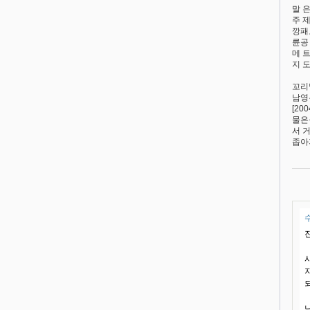
말 
주 
깡패
륜공
메 
지 
꼬리
남영
[200
물은
서 
좁아