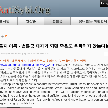
Lang
벤자민
안상홍
법륜공
붓다필드(백한번째 
 수
19
홍지 어록 - 법륜공 제자가 되면 죽음도 후회하지 않는다
://antisybi.org/index.php?document_srl=499
지 어록 - 법륜공 제자가 되면 죽음도 후회하지 않는다는 이홍지 어록
://www.falundafa.org/book/eng/jjyz2_02.htm
에서 발췌한 것입니다. 법륜공 제자가 되
제로, 나는 사람들에게 진,선,인, 을 지표적 원리로 가르친다. 그러므로 당연히, 나는 
비판되고 불공평하게 대우 받았을때 우리는 큰 선과 인 을 보여줬으며, 중국정부가 우
 그러나 법륜공 수련자들이 무엇을 무서워 하기 때문은 절대로 아니었다. 한사람이 진실
죽는것도 후회하지 않을 것이다.
act, I keep teaching people to conduct themselves with Truthfulness, Benevolence, a
rally, I have also been setting an example. When Falun Gong disciples and I have be
irly, we have always displayed breadth of mind with great benevolence and great f
ything in order to give the government sufficient time to find out what we are about.
students of Falun Gong and I fear anything. You should know that once a person learns
egret giving up his life for it.
----------------------------------