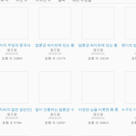
지의 주장과 중국내 수련자들을 죽음으로 대항하라고 한말
법륜공 싸이트에 있는 황당한 체험담 2
법륜공 싸이트에 있는 황당한 체험
(
2
)
(
3
)
랜디의 
물은물
물은물
물은물
2016.05.01
2016.05.01
2016.05.01
2
조회 수
조회 수
조회 수
조
118803
115179
118130
지씨의 말은 일반인을 위한 말과 수련자를 위한 말이 따로 있다는 님의 개인적인 인식에
말이 안통하는 법륜공 수련자들을 위한 요점정리
이양란 님을 비롯한 眞 善 忍 을 닦
(
2
)
누구도 
물은물
물은물
물은물
2016.05.01
2016.05.01
2016.05.01
2
조회 수
조회 수
조회 수
조
97406
120267
106814