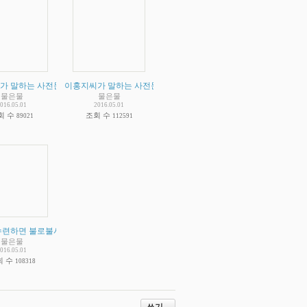
이홍지 집단을 때려잡는 공산당을 칭찬해야 합니다.
때는 절대자인 이홍지의 일관성 없는 주장
 말하는 사전문화 증거 비판 - 그외 이홍지씨가 주장하는 증거라는 것들 (점점더 심해
이홍지씨가 말하는 사전문화 증거 비판 - 인도의 녹슬지 않는 신기
(
2
)
(
2
)
물은물
물은물
016.05.01
2016.05.01
회 수
조회 수
89021
112591
공화국의 대형 원자로에서 나왔다는 핵물질에 대해 - 이런 한물간지 한참된 타블로이드
전문화의 주인공 굴속의 원시인
단순한 스승인가? 아니면 절대자라고 주장 하고 있는가? 법륜병자들은 이홍지가 단순
수련하면 불로불사 한다는 주장입니다. 수련자 중에 신진대사가 늦어지거나 멈춘사람 
(
2
)
물은물
016.05.01
회 수
108318
쓰기...