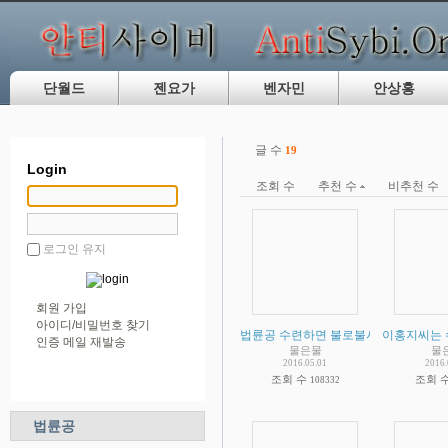
단월드
젠요가
벤자민
안상홍
글 수
19
Login
조회 수
추천 수
비추천 수
로그인 유지
회원 가입
아이디/비밀번호 찾기
법륜공 수련하면 불로불사 한다는 주장
이홍지씨는 
인증 메일 재발송
물은물
물
2016.05.01
2016.
조회 수
조회 
108332
법륜공