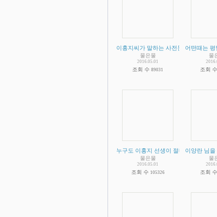
이홍지씨가 말하는 사전문화 증거 비판 
어떤때는 평
물은물
물
2016.05.01
2016.
조회 수
조회 
89031
누구도 이홍지 선생이 절대자라고 한사
이양란 님을 
물은물
물
2016.05.01
2016.
조회 수
조회 
105326