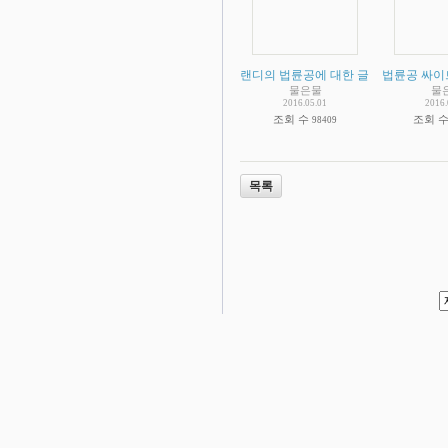
랜디의 법륜공에 대한 글
(
2
법륜공 싸이
)
물은물
물
2016.05.01
2016.
조회 수
조회 
98409
목록