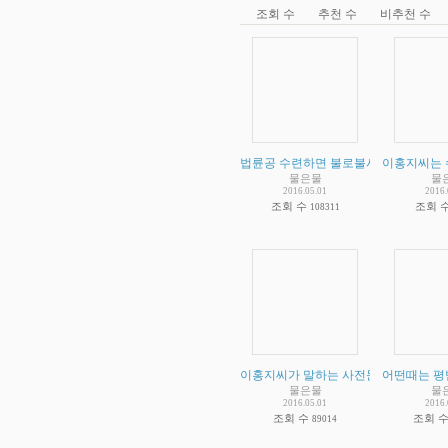
조회 수
추천 수
비추천 수
법륜공 수련하면 불로불사 한다는 주장
이홍지씨는 
물은물
물
2016.05.01
2016.
조회 수
조회 
108311
이홍지씨가 말하는 사전문화 증거 비판 
어떤때는 평
물은물
물
2016.05.01
2016.
조회 수
조회 
89014