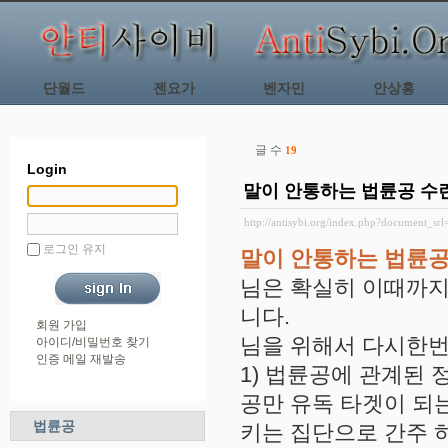
단월드
젠요가
벤자민
안상홍
글 수
19
Login
말이 안통하는 법륜공 수
http://antisybi.org/index.php?document_sr
로그인 유지
말이 안통하는 법륜공
님은 확실히 이때까지
니다.
회원 가입
님을 위해서 다시한번
아이디/비밀번호 찾기
인증 메일 재발송
1) 법륜공에 관계된
공만 유독 타겟이 되
법륜공
키는 집단으로 간주 