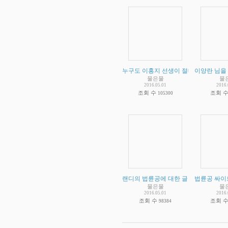
누구도 이홍지 선생이 절대자라고 한사
이양란 님을 
물은물
물
2016.05.01
2016.
조회 수
조회 
105300
랜디의 법륜공에 대한 글
(
2
법륜공 싸이
)
물은물
물
2016.05.01
2016.
조회 수
조회 
98384