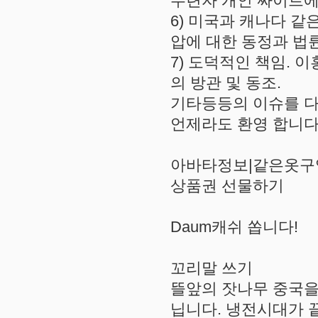
수련자 개인 싸이트에
6) 미국과 캐나다 같
압에 대한 동정과 법
7) 도덕적인 책임.
의 방관 및 동조.
기타등등의 이슈를 다
언제라도 환영 합니다
아바타정보|같은옷구
상품권 선물하기
Daum캐쉬 쏩니다!
꼬리말 쓰기
뜰앞의 잣나무 중국을
닙니다. 냉전시대가 