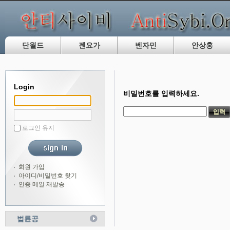
단월드
젠요가
벤자민
안상홍
Login
비밀번호를 입력하세요.
로그인 유지
회원 가입
아이디/비밀번호 찾기
인증 메일 재발송
법륜공