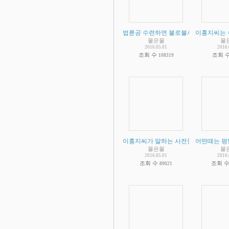
법륜공 수련하면 불로불사 한다는 주장
이홍지씨는 
물은물
물
2016.05.01
2016.
조회 수
조회 
108319
이홍지씨가 말하는 사전문화 증거 비판 
어떤때는 평
물은물
물
2016.05.01
2016.
조회 수
조회 
89021