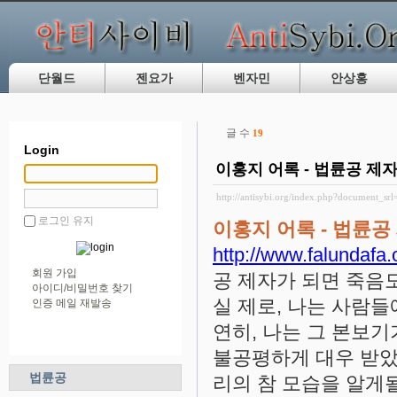
단월드
젠요가
벤자민
안상홍
글 수
19
Login
이홍지 어록 - 법륜공 제
http://antisybi.org/index.php?document_sr
로그인 유지
이홍지 어록 - 법륜
http://www.falundafa
회원 가입
공 제자가 되면 죽음
아이디/비밀번호 찾기
실 제로, 나는 사람들
인증 메일 재발송
연히, 나는 그 본보
불공평하게 대우 받았
법륜공
리의 참 모습을 알게