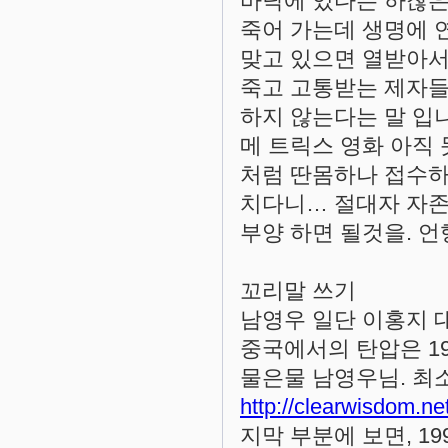
바닥에 있다는 하찮은
죽어 가는데 생명에 
맞고 있으면 열받아서
죽고 고통받는 제자들
하지 않는다는 말 입
메 트릭스 영화 아직 못
처럼 딴몸하나 접수하
치다니… 절대자 자존
부양 하면 될것을. 
꼬리말 쓰기
남영우 일단 이홍지 대
중국에서의 탄압은 199
물은물 남영우님. 최
http://clearwisdom.ne
지막 부분에 보면, 