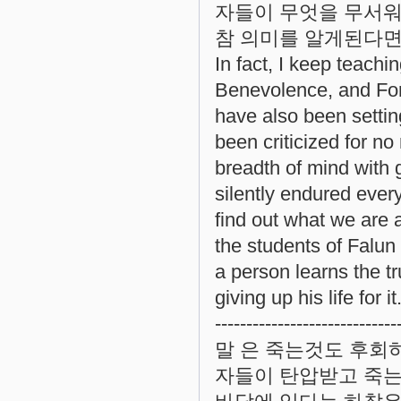
자들이 무엇을 무서워
참 의미를 알게된다면
In fact, I keep teach
Benevolence, and Forb
have also been setti
been criticized for n
breadth of mind with
silently endured every
find out what we are 
the students of Falun
a person learns the tr
giving up his life for it
-----------------------------
말 은 죽는것도 후회
자들이 탄압받고 죽는