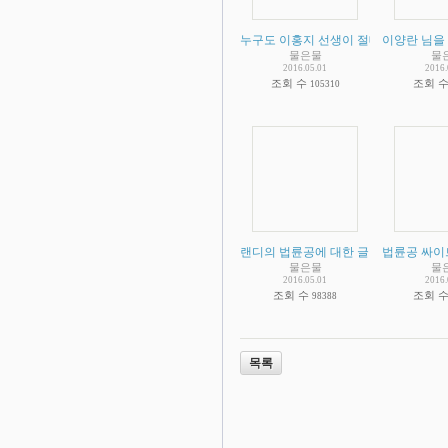
누구도 이홍지 선생이 절대자라고 한사
이양란 님을 
물은물
물
2016.05.01
2016.
조회 수
조회 
105310
랜디의 법륜공에 대한 글
(
2
법륜공 싸이
)
물은물
물
2016.05.01
2016.
조회 수
조회 
98388
목록