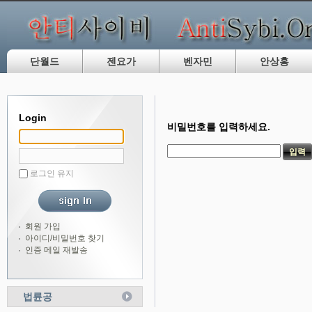
단월드
젠요가
벤자민
안상홍
Login
비밀번호를 입력하세요.
로그인 유지
회원 가입
아이디/비밀번호 찾기
인증 메일 재발송
법륜공