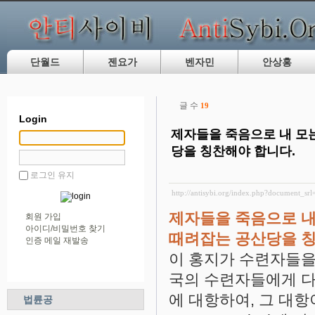
단월드
젠요가
벤자민
안상홍
글 수
19
Login
제자들을 죽음으로 내 모는
당을 칭찬해야 합니다.
로그인 유지
http://antisybi.org/index.php?document_sr
제자들을 죽음으로 내
회원 가입
아이디/비밀번호 찾기
때려잡는 공산당을 칭
인증 메일 재발송
이 홍지가 수련자들을 
국의 수련자들에게 다
에 대항하여, 그 대항
법륜공