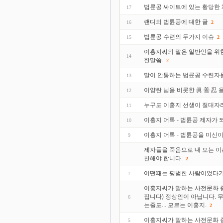
법륜공 싸이트에 있는 황당한
17
랜디의 법륜공에 대한 글
16
2
법륜공 수련의 두가지 이슈
15
2
이홍지씨의 말은 일반인을 위한
14
한말씀.
2
말이 안통하는 법륜공 수련자
13
이양란 님을 비롯한 眞 善 忍 
12
누구도 이홍지 선생이 절대자
11
이홍지 어록 - 법륜공 제자가
10
이홍지 어록 - 법륜공을 미신
9
제자들을 죽음으로 내 모는 이
찬해야 합니다.
2
어떤때는 평범한 사람이었다가
7
이홍지씨가 말하는 사전문화 증
집니다) 정상인이 아닙니다. 
6
는줄도... 모르는 이홍지.
2
이홍지씨가 말하는 사전문화 증
5