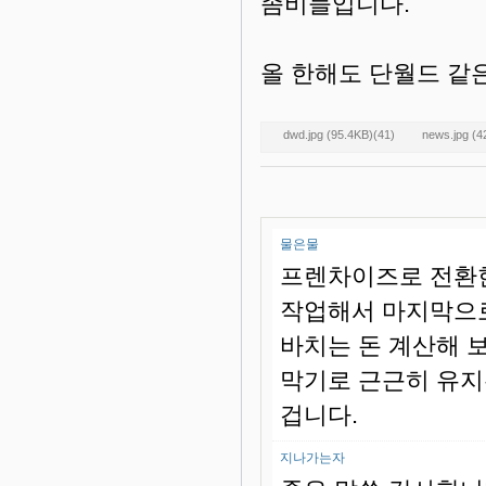
좀비들입니다.
올 한해도 단월드 같
dwd.jpg (95.4KB)(41)
news.jpg (4
물은물
프렌차이즈로 전환
작업해서 마지막으
바치는 돈 계산해 
막기로 근근히 유지
겁니다.
지나가는자