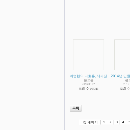
이승헌의 뇌호흡, 뇌파진동이 유사과학
2014년 
물은물
물
2016.05.02
2016.
조회 수
조회 
167315
목록
첫 페이지
1
2
3
4