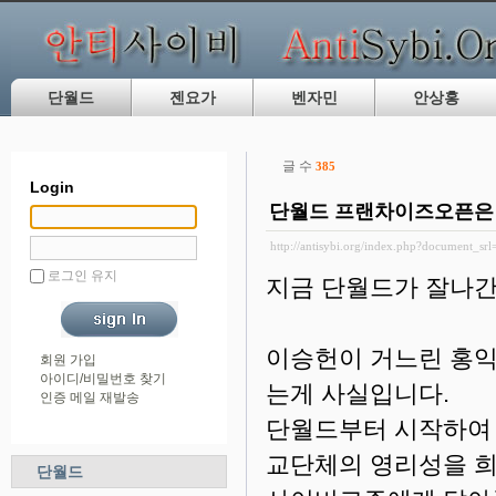
단월드
젠요가
벤자민
안상홍
글 수
385
Login
단월드 프랜차이즈오픈은
http://antisybi.org/index.php?document_sr
로그인 유지
지금 단월드가 잘나간
이승헌이 거느린 홍익
회원 가입
아이디/비밀번호 찾기
는게 사실입니다.
인증 메일 재발송
단월드부터 시작하여
교단체의 영리성을 희
단월드