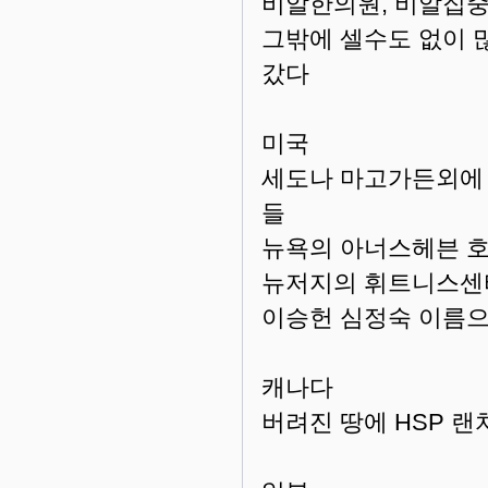
비알한의원, 비알집중
그밖에 셀수도 없이 
갔다
미국
세도나 마고가든외에 
들
뉴욕의 아너스헤븐 
뉴저지의 휘트니스센
이승헌 심정숙 이름으
캐나다
버려진 땅에 HSP 