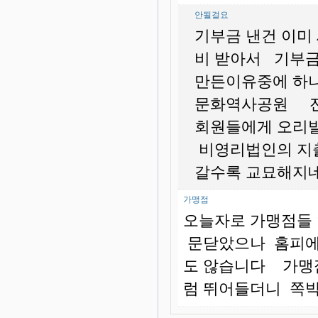
안될걸요
기부금 낸건 이미
비 받아서 기부
만든이유중에 하
문화역사공원 전
회원들에게 오리
비영리법인의 지
갈수록 교묘해지
가맹점
오늘자로 가맹점들
문닫았으나 홈피에
도 않습니다 가맹
럼 뛰어들더니 쪽