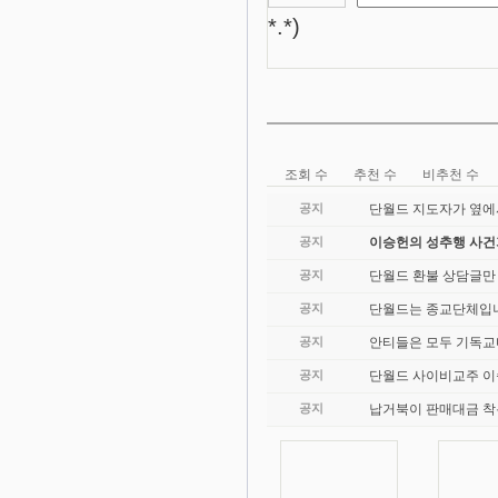
*.*)
조회 수
추천 수
비추천 수
공지
단월드 지도자가 옆에
공지
이승헌의 성추행 사
공지
단월드 환불 상담글만
공지
단월드는 종교단체입니
공지
안티들은 모두 기독교
공지
단월드 사이비교주 이
공지
납거북이 판매대금 착