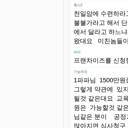
혹시2
천일암에 수련하라
불불가라고 해서 
에서 달라고 하느
왔대요 미친놈들이
파파
프랜차이즈를 신청한
가능하죠
1파파님 1500만
그렇게 약관에 있
될것 같은대요 교육
원은 가능할것 같
님같은 분이 공정
많아지면 심사청구