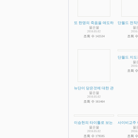
또 한명의 죽음을 애도하며
단월드 전직
물은물
물
2016.05.02
2016.
조회 수
조회 
142534
단월드 지도
물
2016.
조회 
뉴단이 닫은것에 대한 관련 소송정보 
물은물
2016.05.02
조회 수
161464
이승헌의 타이틀로 보는 과대망상 싸이
사이비교주 이
물은물
물
2016.05.02
2016.
조회 수
조회 
179595