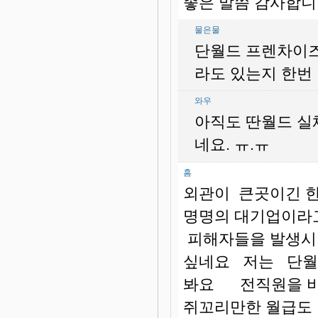
좋은 말씀 감사합니
물은물
단월드 프렌차이즈
라도 있는지 한번
와우
아직도 딴월드 실
네요. ㅠ.ㅠ
흠
외관이 큰곳이긴 한
명명의 대기업이라
피해자들을 발생시
싶네요 저는 단월드
봐요 전직원을 비
쥐꼬리만한 월급도