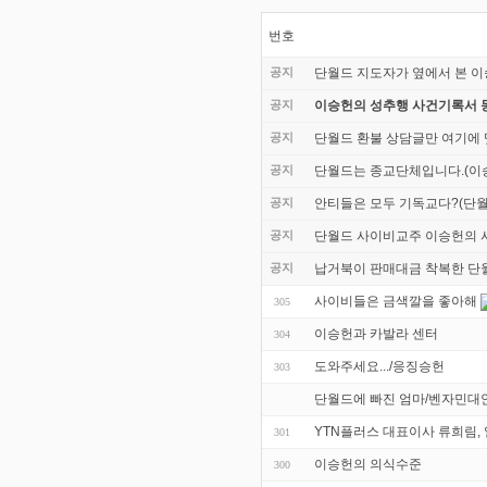
번호
공지
단월드 지도자가 옆에서 본 이
공지
이승헌의 성추행 사건기록서 
공지
단월드 환불 상담글만 여기에
공지
단월드는 종교단체입니다.(이승
공지
안티들은 모두 기독교다?(단월
공지
단월드 사이비교주 이승헌의 사
공지
납거북이 판매대금 착복한 단
사이비들은 금색깔을 좋아해
305
이승헌과 카발라 센터
304
도와주세요.../응징승헌
303
단월드에 빠진 엄마/벤자민대
YTN플러스 대표이사 류희림,
301
이승헌의 의식수준
300