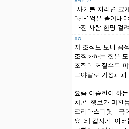
조직원 수칙
"사기를 치려면 크
5천-1억은 뜯어내
빠진 사람 한명 걸
요즘
저 조직도 보니 끔
조직화하는 짓은 
조직이 커질수록 피
그야말로 가정파괴
요즘 이승헌이 하
치곤 행보가 미친
코리아스피릿ㅡ국학
요 왜 갑자기 이러