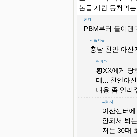
놈들 사람 등쳐먹는
공감
PBM부터 들이댄
상습범들
충남 천안 아산지
애비다
황XX에게 당
데... 천안아산
내용 좀 알려주
피해자
아산센터에 
안되서 뵈는
저는 30대