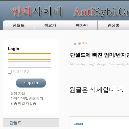
단월드
젠요가
벤자민
안상홍
글 수
385
Login
단월드에 빠진 엄마/벤
http://antisybi.org/index.php?document_sr
로그인 유지
원글은 삭제합니다.
회원 가입
아이디/비밀번호 찾기
인증 메일 재발송
단월드
xman