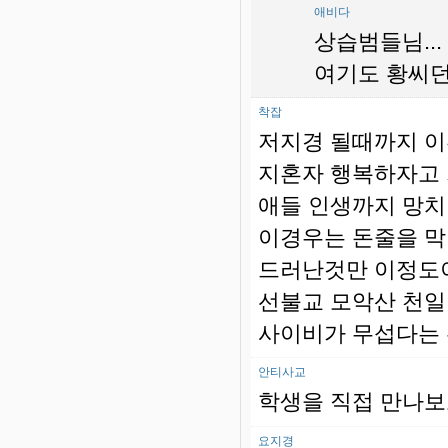
애비다
상습범들님...
여기도 황씨던디
착잡
저지경 될때까지 
지혼자 행복하자고 
애들 인생까지 망
이경우는 돈줄을 막
드러난것만 이정도이
선불교 모악산 천
사이비가 무섭다는
안티사교
학생을 직접 만나보
요지경