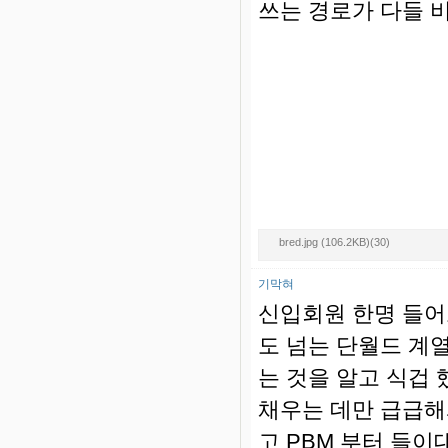
쓰는 경로가 다들 
bred.jpg (106.2KB)(30)
기막혀
신입회원 한명 들어
도 넘는 단월드 계
는 것을 알고 식겁
채우는 데만 급급해서
고 PBM 부터 들