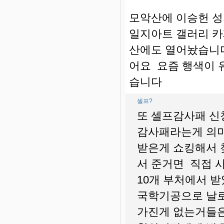
모악산에 이승헌 성
일지아트 갤러리 카
산에도 열어놨습니다
어요 요즘 행색이 
습니다
셀프?
또 셀프감사패 신
감사패라는게 의
받은게 쇼킹해서 
서 준거면 직접 
10개 부처에서 
국학기공으로 날
가진게 없는거들은