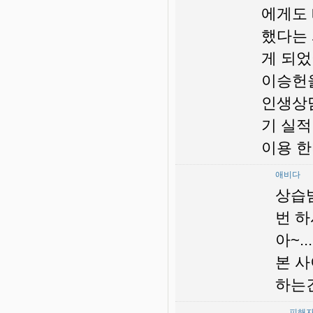
에게도 
했다는 
게 되었
이승헌
인생상담
기 실적
이용 한
애비다
상습범
번 하
아~.
본 사
하는건
피해