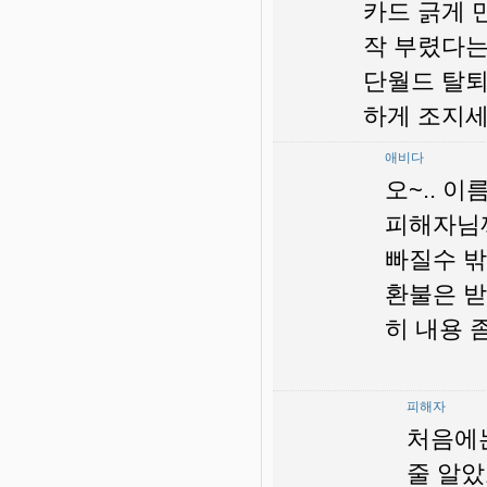
카드 긁게 
작 부렸다는
단월드 탈퇴
하게 조지세
애비다
오~.. 이
피해자님께
빠질수 밖
환불은 
히 내용 
피해자
처음에는
줄 알았