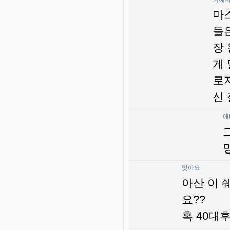
마
들
장
게
로
신 
애
맞아요
아산 이 
요??
혹 40대