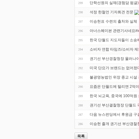
단학선원의 실체(경험담 펌글)
299
석정 한철언 기자회견 전문
298
이승헌표 수련의 출처와 실체
297
아너스헤이븐 관련기사네요/ric
296
한국 단월드 지도자들이 소송
295
소비자 연합 타임즈/소비자 
294
권기선 부산경찰청장 물러나야 
293
미국 단요가 브랜드는 없어졌다
292
불광영농법인 위장 종교 시설 
291
요즘은 단월드에 털리면 2억
290
한국 뇌교육, 중국에 100억원
289
권기선 부산결찰청장 단월드 
288
다음 뉴스펀딩에서 후원금 
287
이승헌 졸개 권기선 부산경찰
286
목록