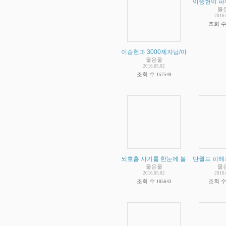
이승헌이 파
물
2016.
조회 
이승헌과 3000제자님/아자아자
(
1
)
물은물
2016.05.02
조회 수
157549
뇌호흡 사기를 한눈에 볼수있는 이승헌
단월드 피해
물은물
물
2016.05.02
2016.
조회 수
조회 
185643