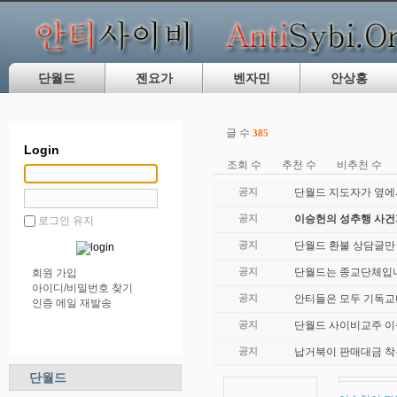
단월드
젠요가
벤자민
안상홍
글 수
385
Login
조회 수
추천 수
비추천 수
공지
단월드 지도자가 옆에
공지
이승헌의 성추행 사
로그인 유지
공지
단월드 환불 상담글만
공지
단월드는 종교단체입니
회원 가입
아이디/비밀번호 찾기
공지
안티들은 모두 기독교
인증 메일 재발송
공지
단월드 사이비교주 이
공지
납거북이 판매대금 착
단월드