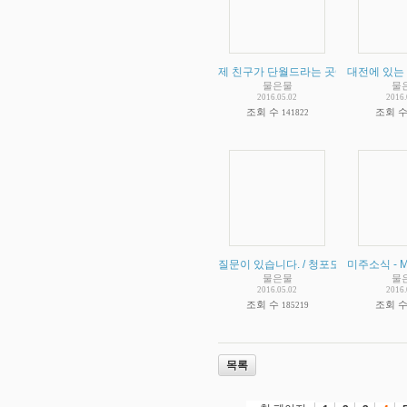
제 친구가 단월드라는 곳에 빠졌어요/
대전에 있는
물은물
물
2016.05.02
2016.
조회 수
조회 
141822
질문이 있습니다. / 청포도막걸리
미주소식 - Mic
물은물
물
2016.05.02
2016.
조회 수
조회 
185219
목록