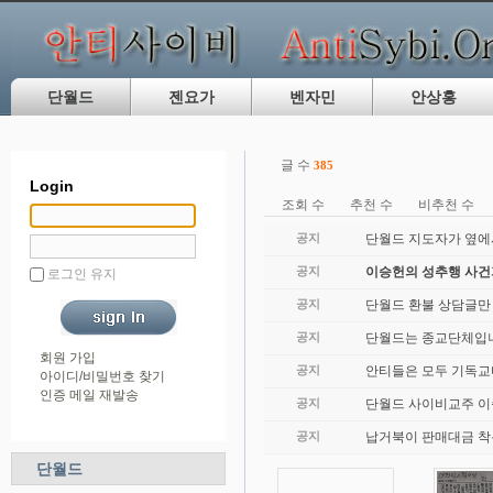
단월드
젠요가
벤자민
안상홍
글 수
385
Login
조회 수
추천 수
비추천 수
공지
단월드 지도자가 옆에
공지
이승헌의 성추행 사
로그인 유지
공지
단월드 환불 상담글만
공지
단월드는 종교단체입니
회원 가입
공지
안티들은 모두 기독교
아이디/비밀번호 찾기
인증 메일 재발송
공지
단월드 사이비교주 이
공지
납거북이 판매대금 착
단월드