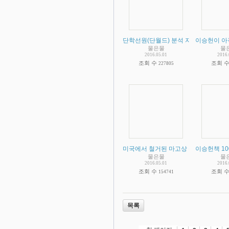
단학선원(단월드) 분석 자료
이승헌이 아
(
1
)
물은물
물
2016.05.01
2016.
조회 수
조회 
227805
미국에서 철거된 마고상 성형해서 다시
이승헌책 10
물은물
물
2016.05.01
2016.
조회 수
조회 
154741
목록