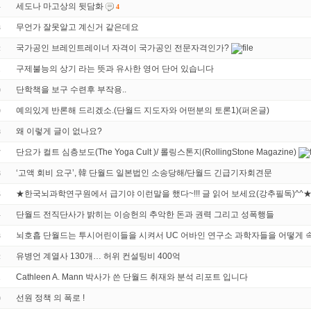
세도나 마고상의 뒷담화
4
4
무언가 잘못알고 계신거 같은데요
3
국가공인 브레인트레이너 자격이 국가공인 전문자격인가?
2
구제불능의 상기 라는 뜻과 유사한 영어 단어 있습니다
1
단학책을 보구 수련후 부작용..
0
예의있게 반론해 드리겠소.(단월드 지도자와 어떤분의 토론1)(퍼온글)
9
왜 이렇게 글이 없나요?
8
단요가 컬트 심층보도(The Yoga Cult )/ 롤링스톤지(RollingStone Magazine)
7
‘고액 회비 요구’, 韓 단월드 일본법인 소송당해/단월드 긴급기자회견문
6
★한국뇌과학연구원에서 급기야 이런말을 했다~!!! 글 읽어 보세요(강추필독)^^
5
단월드 전직단사가 밝히는 이승헌의 추악한 돈과 권력 그리고 성폭행들
4
뇌호흡 단월드는 투시어린이들을 시켜서 UC 어바인 연구소 과학자들을 어떻게 
3
유병언 계열사 130개… 허위 컨설팅비 400억
2
Cathleen A. Mann 박사가 쓴 단월드 취재와 분석 리포트 입니다
1
선원 정책 의 폭로 !
0