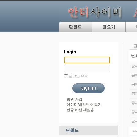
단월드
젠요가
글
Login
번
공
공
로그인 유지
공
공
회원 가입
공
아이디/비밀번호 찾기
인증 메일 재발송
공
공
단월드
32