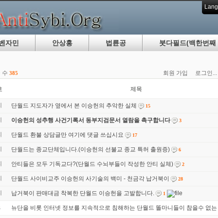
Lang
벤자민
안상홍
법륜공
붓다필드(백한번째 
 수
회원 가입
로그인...
385
호
제목
지
단월드 지도자가 옆에서 본 이승헌의 추악한 실체
15
지
이승헌의 성추행 사건기록서 동부지검문서 열람을 촉구합니다
3
지
단월드 환불 상담글만 여기에 댓글 쓰십시요
17
지
단월드는 종교단체입니다.(이승헌의 선불교 종교 특허 출원증)
6
지
안티들은 모두 기독교다?(단월드 수뇌부들이 작성한 안티 실체)
2
지
단월드 사이비교주 이승헌의 사기술의 백미 - 천금각 납거북이
28
지
납거북이 판매대금 착복한 단월드 이승헌을 고발합니다.
1
뉴단을 비롯 인터넷 정보를 지속적으로 침해하는 단월드 똘마니들이 참을수 없는
5