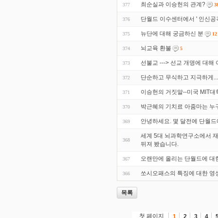
최순실과 이승헌의 관계?
377
3
단월드 이수센터에서 ' 인신공격 
376
뉴단에 대해 궁금하신 분
375
12
뇌교육 환불
374
5
선불교 ---> 선교 개명에 대해
373
단순하고 무식하고 지극하게..
372
이승헌의 거짓말--미국 MIT대
371
박근혜의 기치료 아줌마는 누
370
안녕하세요. 몇 달전에 단월드
369
세계 5대 뇌과학연구소에서 
368
뒤져 봤습니다.
오랜만에 올리는 단월드에 대
367
쏘시오패스의 특징에 대한 영상
366
목록
첫 페이지
1
2
3
4