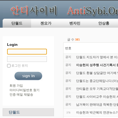
단월드
젠요가
벤자민
안상홍
글 수
385
Login
번호
공지
단월드 지도자가 옆에서 본 이
공지
이승헌의 성추행 사건기록서 
로그인 유지
공지
단월드 환불 상담글만 여기에
공지
단월드는 종교단체입니다.(이승
회원 가입
공지
안티들은 모두 기독교다?(단월
아이디/비밀번호 찾기
인증 메일 재발송
공지
단월드 사이비교주 이승헌의 사
공지
납거북이 판매대금 착복한 단
단월드
이승헌과 박근혜의 연관뉴스가
378