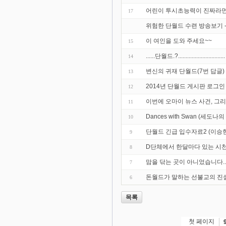
어린이 투시초능력이 진짜라면 왜
17
위험한 단월드 수련 방송보기 
이 여인을 도와 주세요~~
15
......단월드.?...............................
14
변신의 귀재 단월드(7번 답글)
13
2014년 단월드 게시판 로그
12
이번에 오마이 뉴스 사건, 그리
11
Dances with Swan (세도나의
10
단월드 긴급 입수자료2 (이승헌
9
D단체에서 한달마다 있는 시
8
맘을 닦는 곳이 아니었습니다..
7
돈월드가 말하는 선불교의 진
6
목록
첫 페이지