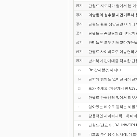
공지
단월드 지도자가 옆에서 본 이
공지
이승헌의 성추행 사건기록서 
공지
단월드 환불 상담글만 여기에
공지
단월드는 종교단체입니다.(이승
공지
안티들은 모두 기독교다?(단월
공지
단월드 사이비교주 이승헌의 사
공지
납거북이 판매대금 착복한 단
Re:감사할것 까지야..
25
단학의 형체도 없어진 세뇌단
24
도와 주세요 (자유게시판 619
23
단월드 안국센터 앞에서 피켓
22
살아있는 예수로 불리는 세월
21
감동적인 사이비과학 - 백 마
20
단월드(단요가 , DAHNWORL
19
뇌호흡 부작용 상담사례. 뇌호
18