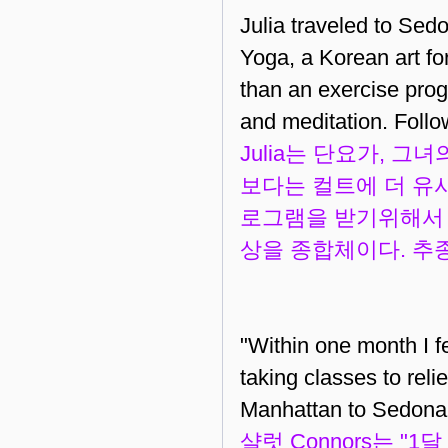
Julia traveled to Sed
Yoga, a Korean art fo
than an exercise prog
and meditation. Foll
Julia는 단요가, 
보다는 컬트에 더 유
로그램을 받기위해서 세
상을 종합체이다. 추
"Within one month I f
taking classes to rel
Manhattan to Sedona t
샬럿 Connors는 "