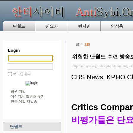
단월드
젠요가
벤자민
안상홍
글 수
385
Login
위험한 단월드 수련 방송보
http://antisybi.org/index.php?document_sr
로그인 유지
CBS News, KPHO Chan
회원 가입
아이디/비밀번호 찾기
인증 메일 재발송
Critics Compar
비평가들은 단요
단월드