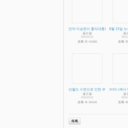
만약 이승헌이 홍익대통령이 된다면..
8월 15일
물은물
물
2016.05.01
2016.
조회 수
조회 
141365
단월드 수련으로 인한 부작용을 겪었습
어머니께서 
물은물
물
2016.05.01
2016.
조회 수
조회 
161541
목록