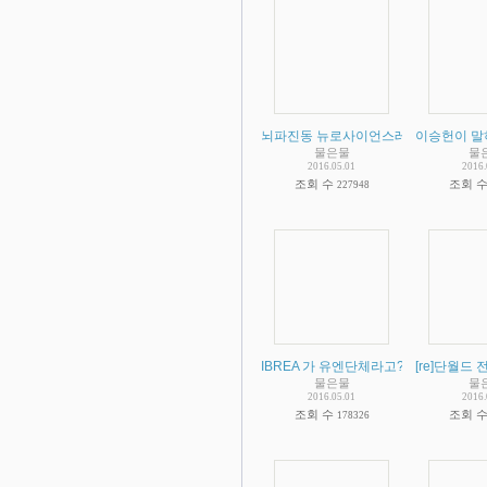
뇌파진동 뉴로사이언스레터에 기재.. 
이승헌이 말
물은물
물
2016.05.01
2016.
조회 수
조회 
227948
IBREA 가 유엔단체라고? 이승헌의 200
[re]단월드
물은물
물
2016.05.01
2016.
조회 수
조회 
178326