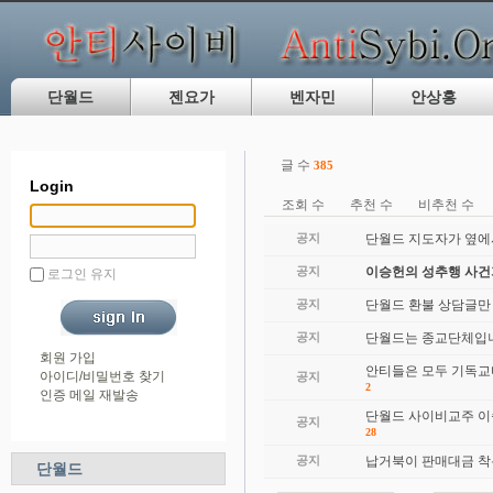
단월드
젠요가
벤자민
안상홍
글 수
385
Login
조회 수
추천 수
비추천 수
공지
단월드 지도자가 옆에
공지
이승헌의 성추행 사
로그인 유지
공지
단월드 환불 상담글만
공지
단월드는 종교단체입니
회원 가입
안티들은 모두 기독교
아이디/비밀번호 찾기
공지
2
인증 메일 재발송
단월드 사이비교주 이
공지
28
공지
납거북이 판매대금 착
단월드