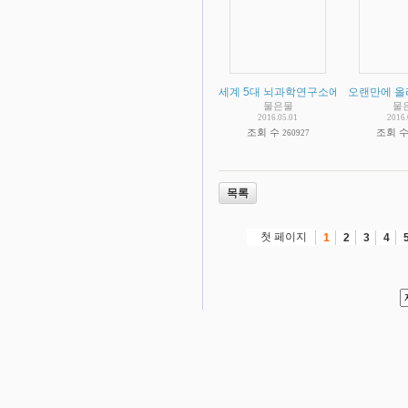
세계 5대 뇌과학연구소에서 재단법인 
오랜만에 올
물은물
물
2016.05.01
2016.
조회 수
조회 
260927
목록
첫 페이지
1
2
3
4