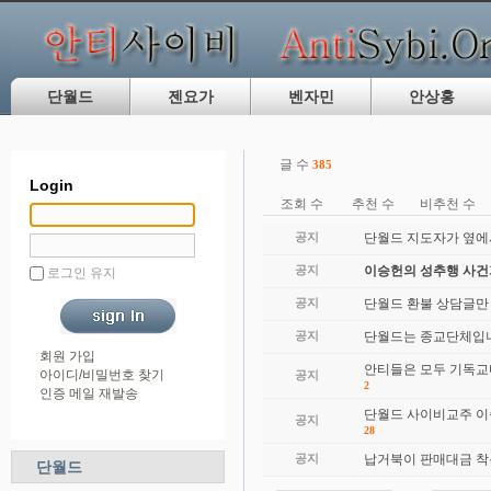
단월드
젠요가
벤자민
안상홍
글 수
385
Login
조회 수
추천 수
비추천 수
공지
단월드 지도자가 옆에
공지
이승헌의 성추행 사
로그인 유지
공지
단월드 환불 상담글만
공지
단월드는 종교단체입니
회원 가입
안티들은 모두 기독교
아이디/비밀번호 찾기
공지
2
인증 메일 재발송
단월드 사이비교주 이
공지
28
공지
납거북이 판매대금 착
단월드