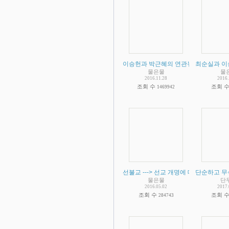
이승헌과 박근혜의 연관뉴스가 스멀스멀
최순실과 이
물은물
물
2016.11.28
2016.
조회 수
조회 
1469942
선불교 ---> 선교 개명에 대해 아시는분
단순하고 무
물은물
단
2016.05.02
2017.
조회 수
조회 
284743