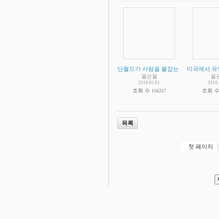
단월드가 사람을 붙잡는 방식
미국에서 유
물은물
물
2016.05.01
2016.
조회 수
조회 
156257
목록
첫 페이지