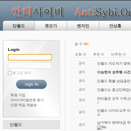
단월드
젠요가
벤자민
안상홍
글 수
385
Login
조회 수
추천 수
비추천 수
공지
단월드 지도자가 옆에
공지
이승헌의 성추행 사
로그인 유지
공지
단월드 환불 상담글만
공지
단월드는 종교단체입니
회원 가입
안티들은 모두 기독교
아이디/비밀번호 찾기
공지
2
인증 메일 재발송
단월드 사이비교주 이
공지
28
납거북이 판매대금 착
단월드
공지