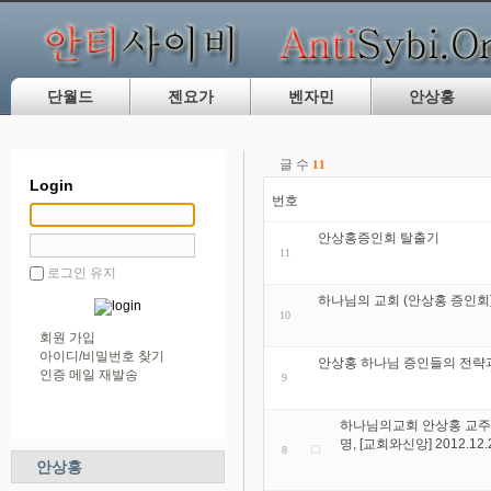
단월드
젠요가
벤자민
안상홍
글 수
11
Login
번호
안상홍증인회 탈출기
11
로그인 유지
하나님의 교회 (안상홍 증인회)
10
회원 가입
아이디/비밀번호 찾기
안상홍 하나님 증인들의 전략
인증 메일 재발송
9
하나님의교회 안상홍 교주의 
명, [교회와신앙] 2012.12.
8
안상홍