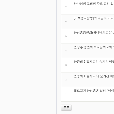
하나님의 교회의 주요 교리 1:
7
[이색종교탐방] 하나님 어머니를 
6
안상홍증인회(하나님의교회) : 이
5
안상홍 증인회 하나님의교회 /
4
안증회 2 길자교의 숨겨진 비
3
안증회 1 길자교 의 숨겨진 비
2
월드컵과 안상홍은 섭리 / 네
1
목록