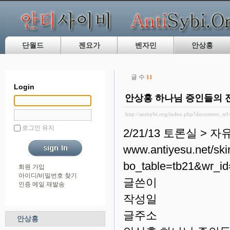
단월드
젠요가
벤자민
안상홍
글 수
11
Login
안상홍 하나님 증인들의 
http://antisybi.org/index.php?document_sr
로그인 유지
2/21/13 토론실 >
www.antiyesu.net/ski
bo_table=tb21&wr_id
회원 가입
아이디/비밀번호 찾기
글쓴이
인증 메일 재발송
작성일
글주소
안상홍