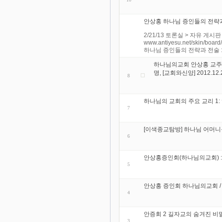
안상홍 하나님 증인들의 전략
2/21/13 토론실 > 자유 게
www.antiyesu.net/skin/bo
하나님 증인들의 전략과 전술 : 거울처
하나님의교회 안상홍 교주의 
명, [교회와신앙] 2012.12.
8
하나님의 교회의 주요 교리 1:
7
[이색종교탐방] 하나님 어머니를 
6
안상홍증인회(하나님의교회) : 이
5
안상홍 증인회 하나님의교회 /
4
안증회 2 길자교의 숨겨진 비
3