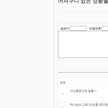
어처구니 없는 상황을
글쓴이
비밀번호
번호
안상홍증인회 탈출기
11
하나님의 교회 (안상홍 증인회)
10