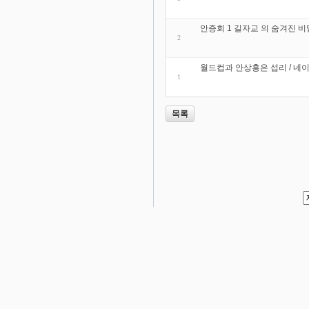
안증회 1 길자교 의 숨겨진 비
2
월드컵과 안상홍은 섭리 / 네
1
목록