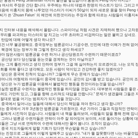
는 홍콩의 Peng Shanshan 여사의 출연을 낳았습니다.홍콩의 Peng 여사 아시죠?
ng 여사의 주장은 간단 합니다. 우주에는 하나의 대법과 한명의 마스트가 있다. 그리고
 처음에 이홍지의 몸에 나투었던 마스터가 이씨가 50살이 되자 새로운 몸을 찾아 Peng
씨가 쓴 ‘Zhuan Falun’ 의 예언에 의한것이라는 주장과 함께 따르는 사람들이 이
--------------------------------------------------
지 인터뷰 내용을 해석해서 올립니다. 스파이더님 처럼 사견은 자제하려 했으나 고차
 무리를 파괴하는 마스터의 말 치고는 너무 초라하고 비겁하다는 말은 붙히고 싶네요.
: 탄압에 대해 어떻게 생각 하나요?
 이건 너무 불공평해요. 중국정부는 법륜공이나 기공수련, 인민에 대한 이해가 전혀 없어
: 북경에 있는 정부가 왜 그렇게 한다고 생각 하세요?
 아마 많은사람이 법륜공을 수련 하거나 공산당원조차 수련하기 때문이겠죠?
: 공산당 보다 당신말을 듣는것을 경계하는 것이 아닐까요?
 나는 그게 틀린거라고 생각 안하며 정부가 그걸 왜 싫어하는지 모르겠어요. 나는 오직
사회를 위해 좋다고 생각해요. 모든 사람이 덕이있고 건강하면 좋지 않겠어요?
: 당신은 중국에 친척이 있습니까? 그들에게 무슨 문제가 있습니까?
 어머니와 여형제와 아이들이 중국에 있습니다. 공안의 감시를 받고 있습니다. 공안의 
: 당신은 누가 법륜공을 이용해서 불법적인 행동을 한것이라는것을 믿습니까?
 진실한 법륜공 수련자는 불법적인 행동을 하지않을 것입니다. 대부분의 사람들은 좋은 
때려도 가만히 있고, 그들을 향해 소리쳐도 대답을 안합니다.” 문제가 생겼을때 그들은
 절대로 법을 어기는 범죄자가 되지 않을 것입니다.
: 중국에서 일어나는 일들에 대해서 당신이 책임을 져야 한다고 생각 합니까?
 나는 중국에서 겨우 3년동안 법륜공을 가르쳤어요. 4년 가까이 그들과 직접적인 연락이
그들에게 시킨적이 없습니다. 사람들이 내 책을 돌려보며, 사람들의 말을 통해 전해 집니
: 그러나 법륜공 수련자들은 연락이 아주 잘 되어있어 보이며, 서로 돌아가는 상황에 대
 그들은 그냥 서로 연락하여 수련에 대해서만 물어 봅니다. 조직이 없습니다.
: 중국 지도자들에게 말할 기회가 있다면 무슨말을 하고 싶습니까?
 나는 진정으로 그들에게 이렇게 말해주고 싶습니다. “내가 뭘 잘못했다면 나는 바꿀것입