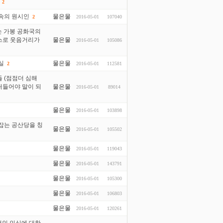
2
굴속의 원시인
물은물
2016-05-01
107040
2
는 가봉 공화국의
뉴스로 웃음거리가
물은물
2016-05-01
105086
실
물은물
2016-05-01
112581
2
 (점점더 심해
떠들어야 말이 되
물은물
2016-05-01
89014
물은물
2016-05-01
103898
잡는 공산당을 칭
물은물
2016-05-01
105502
물은물
2016-05-01
119043
물은물
2016-05-01
143791
물은물
2016-05-01
105300
물은물
2016-05-01
106803
물은물
2016-05-01
120261
적인 인식에 대한