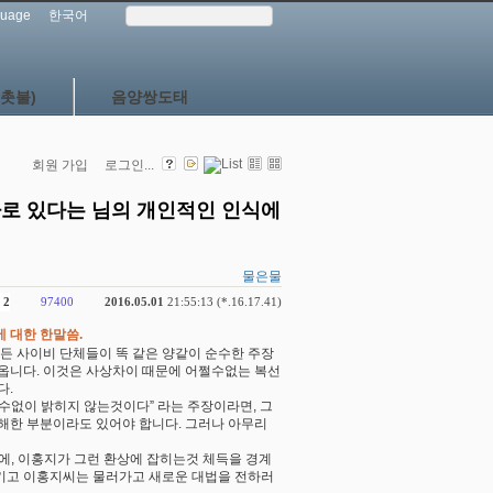
uage
한국어
촛불)
음양쌍도태
회원 가입
로그인...
따로 있다는 님의 개인적인 인식에
물은물
2
97400
2016.05.01
21:55:13 (*.16.17.41)
 대한 한말씀.
모든 사이비 단체들이 똑 같은 양같이 순수한 주장
나옵니다. 이것은 사상차이 때문에 어쩔수없는 복선
다.
수없이 밝히지 않는것이다” 라는 주장이라면, 그
난해한 부분이라도 있어야 합니다. 그러나 아무리
에, 이홍지가 그런 환상에 잡히는것 체득을 경계
으키고 이홍지씨는 물러가고 새로운 대법을 전하러