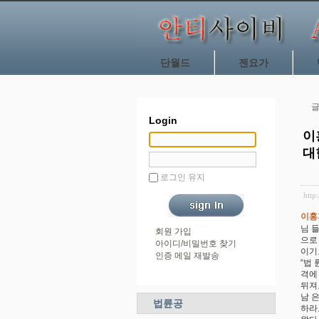
단월드
젠요가
글
Login
이
대
로그인 유지
http
이홍
님 
회원 가입
으로
아이디/비밀번호 찾기
이기
인증 메일 재발송
“법
격에
뒤져
남 
법륜공
하라