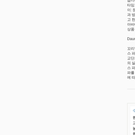
습니
타임
이:
과 
고 
아바
상품
Da
꼬리
스 
교단
의 실
스 
파를
에 