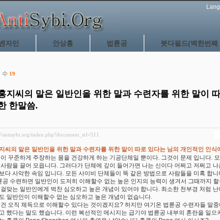
Lang
벤자민
안상홍
법륜공
붓다필드(백한번째 
 수
19
홍지씨의 말은 일반인을 위한 말과 수련자를 위한 말이 
한 한말씀.
://antisybi.org/index.php?document_srl=511
지씨의 말은 일반인을 위한 말과 수련자를 위한 말이 따로 있다는 님의 개인적인 인식에
들이 꾸준하게 주장하는 몸을 건강하게 하는 기공단체일 뿐이다. 그것이 문제 입니다. 
 사람을 끌어 모읍니다. 그러다가 단체에 깊이 들어가면 나는 신이다 어쩌고 저쩌고 
보다 사악한 속임 입니다. 모든 사이비 단체들이 똑 같은 방법으로 사람들을 미혹 합니
 륜공 수련하면 일반인이 도저히 이해할수 없는 높은 인지의 능력이 생겨서 그때까지 할
 걸맞는 일반인에게 벅찬 심오하고 높은 개념이 있어야 합니다. 최소한 천부경 처럼 
도 일반인이 이해할수 없는 심오하고 높은 개념이 없습니다.
은건 오직 체득으로 이해할수 있다는 것이겠지요? 하지만 여기온 법륜공 수련자들 말중
고 했다는 말도 했습니다. 이런 복선적인 메시지는 급기야 법륜공 내부의 혼란을 일