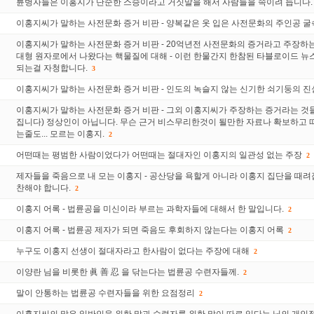
륜병자들은 이홍지가 단순한 스승이라고 거짓말을 해서 사람들을 속이려 듭니다.
이홍지씨가 말하는 사전문화 증거 비판 - 양복같은 옷 입은 사전문화의 주인공 
이홍지씨가 말하는 사전문화 증거 비판 - 20억년전 사전문화의 증거라고 주장하
대형 원자로에서 나왔다는 핵물질에 대해 - 이런 한물간지 한참된 타블로이드 
되는걸 자청합니다.
3
이홍지씨가 말하는 사전문화 증거 비판 - 인도의 녹슬지 않는 신기한 쇠기둥의 진
이홍지씨가 말하는 사전문화 증거 비판 - 그외 이홍지씨가 주장하는 증거라는 것들
집니다) 정상인이 아닙니다. 무슨 근거 비스무리한것이 될만한 자료나 확보하고 
는줄도... 모르는 이홍지.
2
어떤때는 평범한 사람이었다가 어떤때는 절대자인 이홍지의 일관성 없는 주장
2
제자들을 죽음으로 내 모는 이홍지 - 공산당을 욕할게 아니라 이홍지 집단을 때려
찬해야 합니다.
2
이홍지 어록 - 법륜공을 미신이라 부르는 과학자들에 대해서 한 말입니다.
2
이홍지 어록 - 법륜공 제자가 되면 죽음도 후회하지 않는다는 이홍지 어록
2
누구도 이홍지 선생이 절대자라고 한사람이 없다는 주장에 대해
2
이양란 님을 비롯한 眞 善 忍 을 닦는다는 법륜공 수련자들께.
2
말이 안통하는 법륜공 수련자들을 위한 요점정리
2
이홍지씨의 말은 일반인을 위한 말과 수련자를 위한 말이 따로 있다는 님의 개인