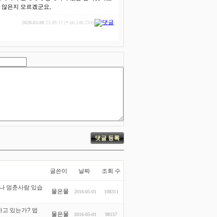
 않은지 모르겠군요,
2020.03.08
23:09:17 (*.60.248.234)
글쓴이
날짜
조회 수
나 멈춘사람 있습
물은물
2016-05-01
108311
고 있는가? 법
물은물
2016-05-01
98157