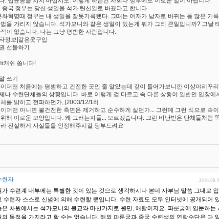
다. 법륜공을 치지 마십시오. 이렇게 하는건 사회나 정부에도 이로운 일이 아닙니다.
: 중국 정부는 당신 생일을 석가 탄신일로 바꿨다고 합니다.
 문화혁명때 정부는 내 생일을 잘못기록했다. 그때는 여자가 남자로 바뀌는 등 많은 기
방법을 가리지 않습니다. 석가모니와 같은 생일이 있는게 뭐가 그리 큰일입니까? 그날 
한적이 없습니다. 나는 그냥 평범한 사람입니다.
타정보|같은옷구입
권 선물하기
um캐쉬 쏩니다!
말 쓰기
파이더맨 처음에는 평범하고 건전한 곳인 줄 알았는데 깊이 들어가보니깐 이상야리꾸리하더
체나 수련단체들의 상황입니다. 바로 이렇게 겉 다르고 속 다른 상황이 일반인 입장에
체를 밝히고 전파하던가, [2003/12/18]
파이더맨 아니면 불건전한 측면은 제거하고 순수하게 살던가... 그런데 그런 식으로 속이
 위해 이로운 모양입니다. 왜 그러는지들... 모르겠습니다. 그런 비난받은 단체들처럼 
따라 진실하게 사실들을 인정해주시길 당부드려요
수련자
2016.08.
뭔가 수련계 내부에는 특별한 것이 있는 것으로 생각하시나 본데 사부님 말씀 그대로 입
고 수련자 스스로 신념에 의해 수련할 뿐입니다. 수련 자료도 모두 인터넷에 공개되어
높은 차원에서는 석가모니의 불교와 마찬가지로 원만, 해탈이지요. 파룬궁에 입문하는 
원의 목적을 가지라고 할 수는 없습니다. 해외 파룬궁과 중국 수련생의 연락수단은 다